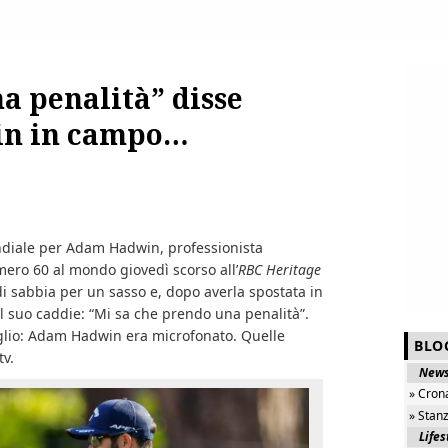
a penalità” disse
n in campo…
ndiale per Adam Hadwin, professionista
mero 60 al mondo giovedì scorso all’
RBC Heritage
i sabbia per un sasso e, dopo averla spostata in
l suo caddie: “Mi sa che prendo una penalità”.
aglio: Adam Hadwin era microfonato. Quelle
BLO
tv.
New
» Cron
» Stan
Lifes