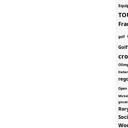
Equi
TO
Fra
golf
Gol
cr
Olim
Itali
rego
Open
Micke
giocat
Ror
Soci
Wo