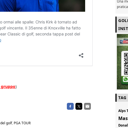
Una mo
pratic
GOL
INS
al gruppo
)
TAG
Alps 
Mas
del golf
,
PGA TOUR
Don