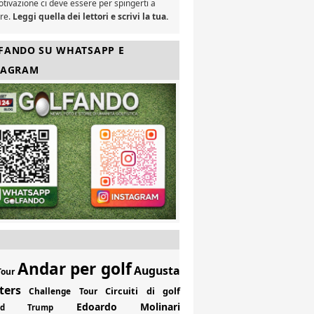
tivazione ci deve essere per spingerti a
are.
Leggi quella dei lettori e scrivi la tua.
FANDO SU WHATSAPP E
TAGRAM
Andar per golf
Augusta
Tour
ters
Circuiti di golf
Challenge Tour
Edoardo Molinari
ald Trump