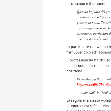
il cui scopo è il seguente:
Quando la palla del gioc
accettare le condizioni 
giocare la palla. Tuttav
azioni ragionevoli anche
circostanze particolari d
penalità dopo che sono s
In particolare Hadwin ha mi
“rimuovendo o schiacciand
Il professionista ha chiuso
nel secondo giorno ha pass
posizione.
Remembering that I had 
https://t.co/dfCUhow5s
— adam hadwin (@ahad
La regola è la stessa violat
All’epoca c’era
solo
la telev