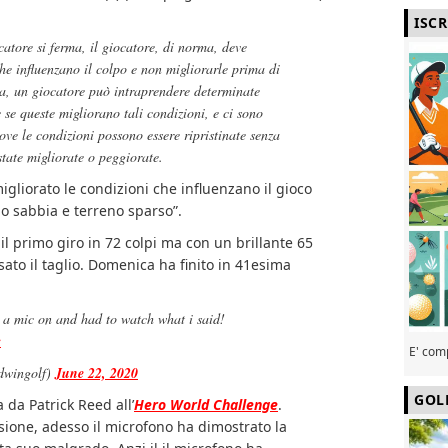
ISC
atore si ferma, il giocatore, di norma, deve
che influenzano il colpo e non migliorarle prima di
ia, un giocatore può intraprendere determinate
 se queste migliorano tali condizioni, e ci sono
ove le condizioni possono essere ripristinate senza
tate migliorate o peggiorate.
gliorato le condizioni che influenzano il gioco
o sabbia e terreno sparso”.
 il primo giro in 72 colpi ma con un brillante 65
ato il taglio. Domenica ha finito in 41esima
a mic on and had to watch what i said!
c
E' com
wingolf)
June 22, 2020
GOL
a da Patrick Reed all’
Hero World Challenge
.
isione, adesso il microfono ha dimostrato la