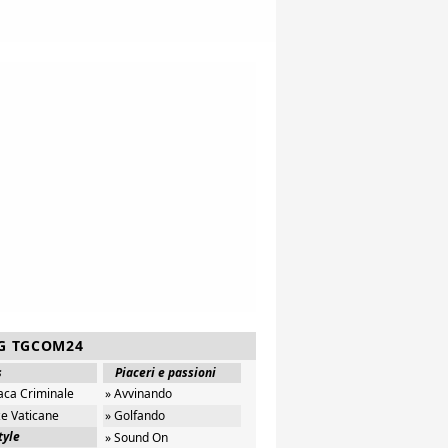
G TGCOM24
s
Piaceri e passioni
aca Criminale
» Avvinando
ze Vaticane
» Golfando
tyle
» Sound On