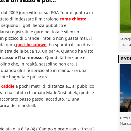
 dal 2009 (una vittoria sul PGA Tour e quattro in
ettato di indossare il microfono
come chiesto
seguono il golf. Senza pubblico e
si registrati le gare nel totale silenzio
n pizzico di Grande Fratello non guasta mai. Il
Le ragi
nda gara
post-lockdown
, ha sparato il suo drive
ancora
inistra della buca 13, un par 4. Quando ha visto
 sasso e l’ha rimosso
. Quindi l’attenzione è
RYD
ino che, in realtà, sassolino non era. Il
 quando gli si è sbriciolato in mano. Era una
ente bagnata e più scura.
l
caddie
a pochi metri di distanza e… al pubblico
in ha subito chiamato Mark Dusbabek, giudice
accontato passo passo l’accaduto. “E’ una
gorica del marshall.
Tutto 
Irland
violata è la 8.1a (4) (“Campo giocato con si trova”)