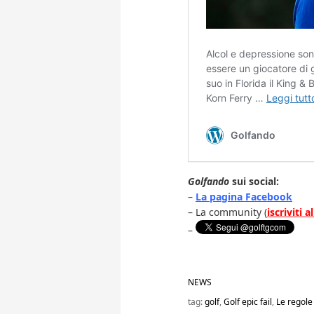
Golfando
sui social:
–
La pagina Facebook
– La community (
iscriviti 
–
NEWS
tag:
golf
,
Golf epic fail
,
Le regole 