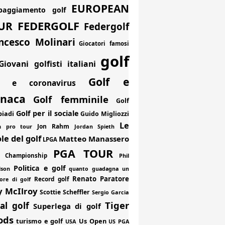
EUROPEAN
paggiamento golf
FEDERGOLF
UR
Federgolf
ncesco Molinari
Giocatori famosi
golf
Giovani golfisti italiani
Golf e
f e coronavirus
onaca
Golf femminile
Golf
Golf per il sociale
piadi
Guido Migliozzi
Le
Jon Rahm
an pro tour
Jordan Spieth
le del golf
Matteo Manassero
LPGA
PGA TOUR
 Championship
Phil
Politica e golf
lson
quanto guadagna un
Renato Paratore
Record golf
ore di golf
y McIlroy
Scottie Scheffler
Sergio Garcia
Tiger
al golf
Superlega di golf
ods
turismo e golf
Us Open
USA
US PGA