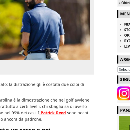
» Obie
MEN
NE
ST
OP
RY
LI
ARG
SEG
ato: la distrazione gli è costata due colpi di
olina è la dimostrazione che nel golf avviene
rattutto a certi livelli, chi sbaglia sa di averlo
PAN
e nel 99% dei casi. I
Patrick Reed
sono pochi.
nno ancora da padrone.
ta un sasso e poi…