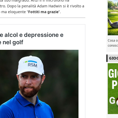
a suo malgrado. Anzi il il microfono ha
tro. Dopo la penalità Adam Hadwin si è rivolto a
 ma eloquente “
Fottiti ma grazie
”.
Cosa or
conosce
GIO