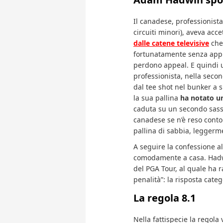
Il canadese, professionista
circuiti minori), aveva acc
dalle catene televisive
che 
fortunatamente senza applau
perdono appeal. E quindi u
professionista, nella seco
dal tee shot nel bunker a s
la sua pallina
ha notato un
caduta su un secondo sassol
canadese se n’è reso conto
pallina di sabbia, leggerm
A seguire la confessione a
comodamente a casa. Hadw
del PGA Tour, al quale ha r
penalità”: la risposta cate
La regola 8.1
Nella fattispecie la regola 