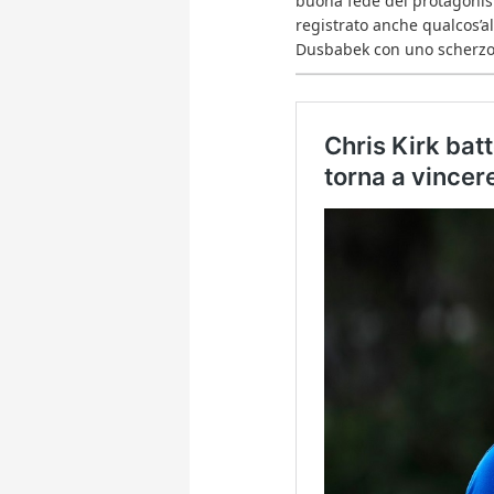
buona fede del protagonist
registrato anche qualcos’al
Dusbabek con uno scherzo