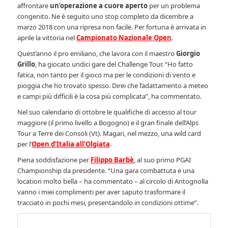
affrontare
un’operazione a cuore aperto
per un problema
congenito. Ne è seguito uno stop completo da dicembre a
marzo 2018 con una ripresa non facile. Per fortuna è arrivata in
aprile la vittoria nel
Campionato Nazionale Open
.
Quest’anno il pro emiliano, che lavora con il maestro
Giorgio
Grillo
, ha giocato undici gare del Challenge Tour. “Ho fatto
fatica, non tanto per il gioco ma per le condizioni di vento e
pioggia che ho trovato spesso. Direi che l’adattamento a meteo
e campi più difficili è la cosa più complicata”, ha commentato.
Nel suo calendario di ottobre le qualifiche di accesso al tour
maggiore (il primo livello a Bogogno) e il gran finale dell’Alps
Tour a Terre dei Consoli (Vt). Magari, nel mezzo, una wild card
per l’
Open d’Italia all’Olgiata
.
Piena soddisfazione per
Filippo Barbè
, al suo primo PGAI
Championship da presidente. “Una gara combattuta e una
location molto bella – ha commentato – al circolo di Antognolla
vanno i miei complimenti per aver saputo trasformare il
tracciato in pochi mesi, presentandolo in condizioni ottime”.