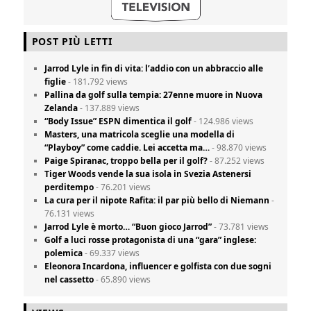
POST PIÙ LETTI
Jarrod Lyle in fin di vita: l’addio con un abbraccio alle
figlie
- 181.792 views
Pallina da golf sulla tempia: 27enne muore in Nuova
Zelanda
- 137.889 views
“Body Issue” ESPN dimentica il golf
- 124.986 views
Masters, una matricola sceglie una modella di
“Playboy” come caddie. Lei accetta ma…
- 98.870 views
Paige Spiranac, troppo bella per il golf?
- 87.252 views
Tiger Woods vende la sua isola in Svezia Astenersi
perditempo
- 76.201 views
La cura per il nipote Rafita: il par più bello di Niemann
-
76.131 views
Jarrod Lyle è morto… “Buon gioco Jarrod”
- 73.781 views
Golf a luci rosse protagonista di una “gara” inglese:
polemica
- 69.337 views
Eleonora Incardona, influencer e golfista con due sogni
nel cassetto
- 65.890 views