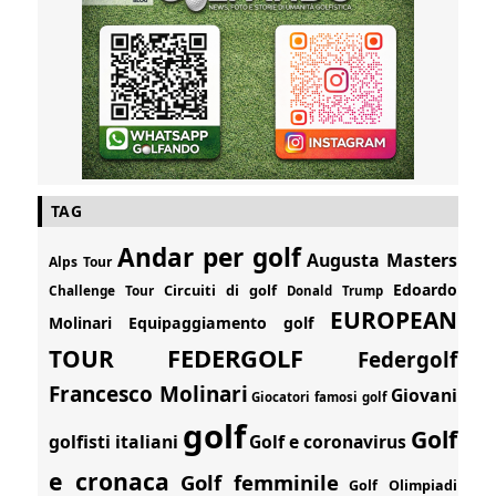
TAG
Andar per golf
Augusta Masters
Alps Tour
Edoardo
Circuiti di golf
Challenge Tour
Donald Trump
EUROPEAN
Molinari
Equipaggiamento golf
FEDERGOLF
TOUR
Federgolf
Francesco Molinari
Giovani
Giocatori famosi golf
golf
Golf
golfisti italiani
Golf e coronavirus
e cronaca
Golf femminile
Golf Olimpiadi