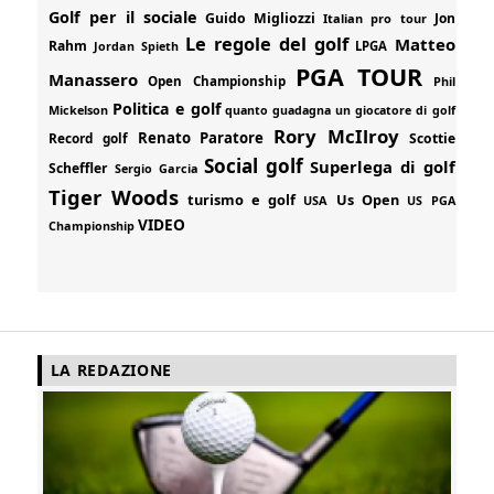
Golf per il sociale
Guido Migliozzi
Jon
Italian pro tour
Le regole del golf
Matteo
Rahm
Jordan Spieth
LPGA
PGA TOUR
Manassero
Open Championship
Phil
Politica e golf
Mickelson
quanto guadagna un giocatore di golf
Rory McIlroy
Renato Paratore
Record golf
Scottie
Social golf
Superlega di golf
Scheffler
Sergio Garcia
Tiger Woods
turismo e golf
Us Open
USA
US PGA
VIDEO
Championship
LA REDAZIONE