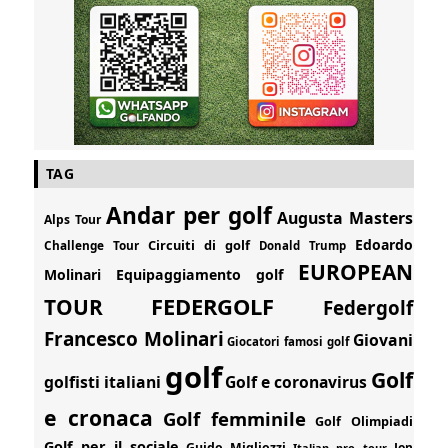
TAG
Andar per golf
Augusta Masters
Alps Tour
Edoardo
Circuiti di golf
Challenge Tour
Donald Trump
EUROPEAN
Molinari
Equipaggiamento golf
FEDERGOLF
TOUR
Federgolf
Francesco Molinari
Giovani
Giocatori famosi golf
golf
Golf
golfisti italiani
Golf e coronavirus
e cronaca
Golf femminile
Golf Olimpiadi
Golf per il sociale
Guido Migliozzi
Jon
Italian pro tour