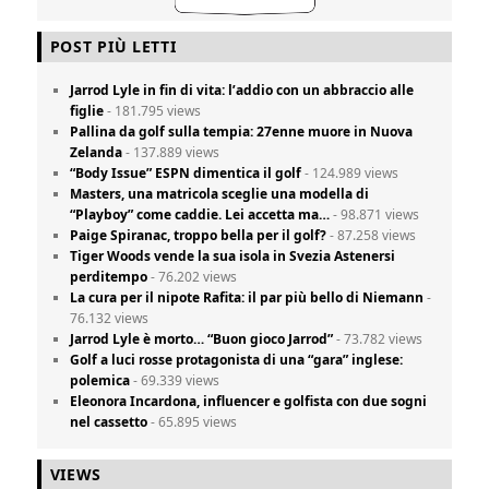
POST PIÙ LETTI
Jarrod Lyle in fin di vita: l’addio con un abbraccio alle
figlie
- 181.795 views
Pallina da golf sulla tempia: 27enne muore in Nuova
Zelanda
- 137.889 views
“Body Issue” ESPN dimentica il golf
- 124.989 views
Masters, una matricola sceglie una modella di
“Playboy” come caddie. Lei accetta ma…
- 98.871 views
Paige Spiranac, troppo bella per il golf?
- 87.258 views
Tiger Woods vende la sua isola in Svezia Astenersi
perditempo
- 76.202 views
La cura per il nipote Rafita: il par più bello di Niemann
-
76.132 views
Jarrod Lyle è morto… “Buon gioco Jarrod”
- 73.782 views
Golf a luci rosse protagonista di una “gara” inglese:
polemica
- 69.339 views
Eleonora Incardona, influencer e golfista con due sogni
nel cassetto
- 65.895 views
VIEWS