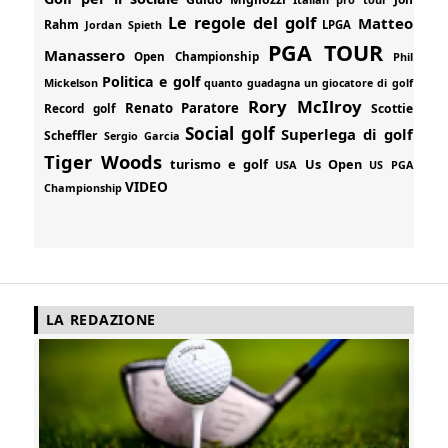
Le regole del golf
Matteo
Rahm
Jordan Spieth
LPGA
PGA TOUR
Manassero
Open Championship
Phil
Politica e golf
Mickelson
quanto guadagna un giocatore di golf
Rory McIlroy
Renato Paratore
Record golf
Scottie
Social golf
Superlega di golf
Scheffler
Sergio Garcia
Tiger Woods
turismo e golf
Us Open
USA
US PGA
VIDEO
Championship
LA REDAZIONE