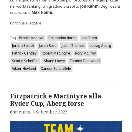
Lui ha guidato il triumvirato dei più forti, ossia i meglio piazzati
nel world ranking. Un gradino più sotto
Jon Rahm
. Degli ospiti
si salva solo
Max Homa
.
Continua a leggere
→
Tag
Brooks Koepka
Costantino Rocca
Jon Rahm
Jordan Spieth
Justin Rose
Justin Thomas
Ludvig Aberg
Patrick Cantlay
Robert MacIntyre
Rory McIlroy
Scottie Scheffler
Shane Lowry
Tommy Fleetwood
Viktor Hovland
Xander Schauffele
Fitzpatrick e MacIntyre alla
Ryder Cup, Aberg forse
domenica, 3 Settembre 2023