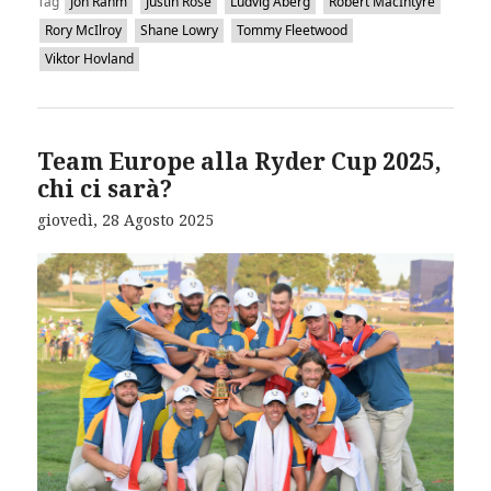
Tag
Jon Rahm
Justin Rose
Ludvig Aberg
Robert MacIntyre
Rory McIlroy
Shane Lowry
Tommy Fleetwood
Viktor Hovland
Team Europe alla Ryder Cup 2025,
chi ci sarà?
giovedì, 28 Agosto 2025