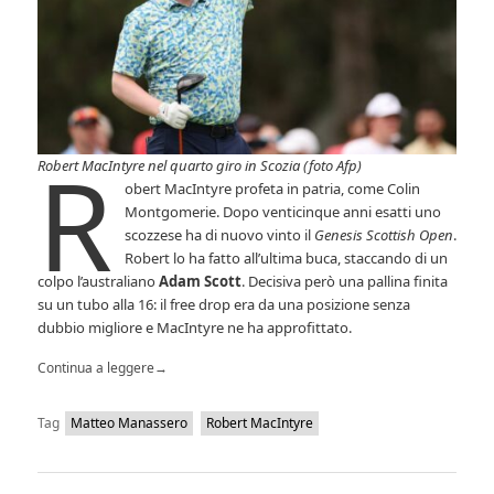
R
Robert MacIntyre nel quarto giro in Scozia (foto Afp)
obert MacIntyre profeta in patria, come Colin
Montgomerie. Dopo venticinque anni esatti uno
scozzese ha di nuovo vinto il
Genesis Scottish Open
.
Robert lo ha fatto all’ultima buca, staccando di un
colpo l’australiano
Adam Scott
. Decisiva però una pallina finita
su un tubo alla 16: il free drop era da una posizione senza
dubbio migliore e MacIntyre ne ha approfittato.
Continua a leggere
→
Tag
Matteo Manassero
Robert MacIntyre