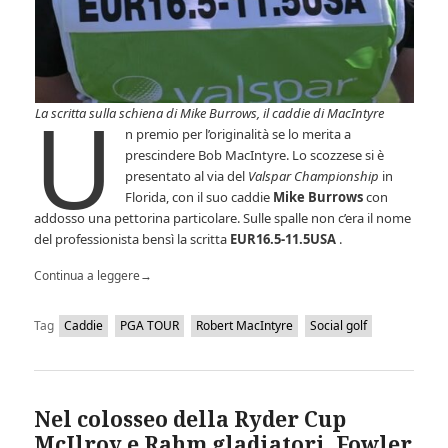
U
La scritta sulla schiena di Mike Burrows, il caddie di MacIntyre
n premio per l’originalità se lo merita a
prescindere Bob MacIntyre. Lo scozzese si è
presentato al via del
Valspar Championship
in
Florida, con il suo caddie
Mike Burrows
con
addosso una pettorina particolare. Sulle spalle non c’era il nome
del professionista bensì la scritta
EUR16.5-11.5USA
.
Continua a leggere
→
Tag
Caddie
PGA TOUR
Robert MacIntyre
Social golf
Nel colosseo della Ryder Cup
McIlroy e Rahm gladiatori, Fowler