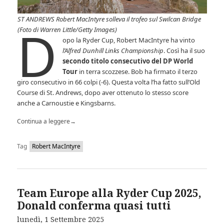
ST ANDREWS Robert MacIntyre solleva il trofeo sul Swilcan Bridge
D
(Foto di Warren Little/Getty Images)
opo la Ryder Cup, Robert MacIntyre ha vinto
l’Alfred Dunhill Links Championship
. Così ha il suo
secondo titolo consecutivo del DP World
Tour
in terra scozzese. Bob ha firmato il terzo
giro consecutivo in 66 colpi (-6). Questa volta l’ha fatto sull’Old
Course di St. Andrews, dopo aver ottenuto lo stesso score
anche a Carnoustie e Kingsbarns.
Continua a leggere
→
Tag
Robert MacIntyre
Team Europe alla Ryder Cup 2025,
Donald conferma quasi tutti
lunedì, 1 Settembre 2025