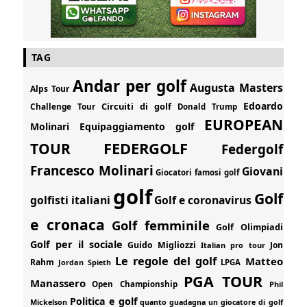
TAG
Andar per golf
Augusta Masters
Alps Tour
Edoardo
Circuiti di golf
Challenge Tour
Donald Trump
EUROPEAN
Molinari
Equipaggiamento golf
FEDERGOLF
TOUR
Federgolf
Francesco Molinari
Giovani
Giocatori famosi golf
golf
Golf
golfisti italiani
Golf e coronavirus
e cronaca
Golf femminile
Golf Olimpiadi
Golf per il sociale
Guido Migliozzi
Jon
Italian pro tour
Le regole del golf
Matteo
Rahm
Jordan Spieth
LPGA
PGA TOUR
Manassero
Open Championship
Phil
Politica e golf
Mickelson
quanto guadagna un giocatore di golf