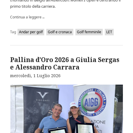
trionfando in Belgio all’
Hulencourt Women’s Open
e centrando il
primo titolo della carriera.
Continua a leggere
→
Tag
Andar per golf
Golf e cronaca
Golf femminile
LET
Pallina d’Oro 2026 a Giulia Sergas
e Alessandro Carrara
mercoledì, 1 Luglio 2026