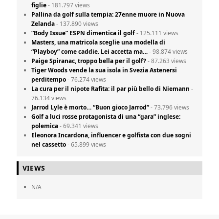
figlie
- 181.797 views
Pallina da golf sulla tempia: 27enne muore in Nuova
Zelanda
- 137.890 views
“Body Issue” ESPN dimentica il golf
- 125.111 views
Masters, una matricola sceglie una modella di
“Playboy” come caddie. Lei accetta ma…
- 98.874 views
Paige Spiranac, troppo bella per il golf?
- 87.263 views
Tiger Woods vende la sua isola in Svezia Astenersi
perditempo
- 76.274 views
La cura per il nipote Rafita: il par più bello di Niemann
-
76.134 views
Jarrod Lyle è morto… “Buon gioco Jarrod”
- 73.796 views
Golf a luci rosse protagonista di una “gara” inglese:
polemica
- 69.341 views
Eleonora Incardona, influencer e golfista con due sogni
nel cassetto
- 65.899 views
VIEWS
N/A