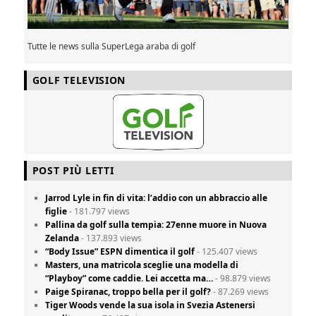
Tutte le news sulla SuperLega araba di golf
GOLF TELEVISION
POST PIÙ LETTI
Jarrod Lyle in fin di vita: l’addio con un abbraccio alle
figlie
- 181.797 views
Pallina da golf sulla tempia: 27enne muore in Nuova
Zelanda
- 137.893 views
“Body Issue” ESPN dimentica il golf
- 125.407 views
Masters, una matricola sceglie una modella di
“Playboy” come caddie. Lei accetta ma…
- 98.879 views
Paige Spiranac, troppo bella per il golf?
- 87.269 views
Tiger Woods vende la sua isola in Svezia Astenersi