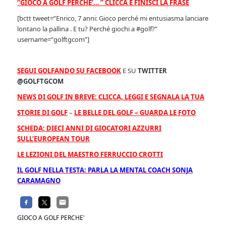
“GIOCO A GOLF PERCHE’… ” CLICCA E FINISCI LA FRASE
[bctt tweet=”Enrico, 7 anni: Gioco perché mi entusiasma lanciare
lontano la pallina . E tu? Perché giochi a #golf?”
username=”golftgcom”]
SEGUI GOLFANDO SU FACEBOOK
E SU
TWITTER
@GOLFTGCOM
NEWS DI GOLF IN BREVE: CLICCA, LEGGI E SEGNALA LA TUA
STORIE DI GOLF
–
LE BELLE DEL GOLF – GUARDA LE FOTO
SCHEDA: DIECI ANNI DI GIOCATORI AZZURRI
SULL’EUROPEAN TOUR
LE LEZIONI DEL MAESTRO FERRUCCIO CROTTI
IL GOLF NELLA TESTA: PARLA LA MENTAL COACH SONJA
CARAMAGNO
GIOCO A GOLF PERCHE'