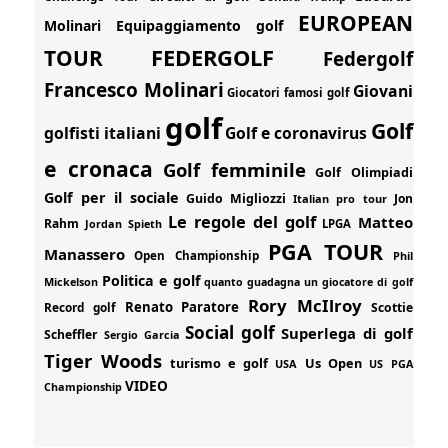
EUROPEAN
Molinari
Equipaggiamento golf
FEDERGOLF
TOUR
Federgolf
Francesco Molinari
Giovani
Giocatori famosi golf
golf
Golf
golfisti italiani
Golf e coronavirus
e cronaca
Golf femminile
Golf Olimpiadi
Golf per il sociale
Guido Migliozzi
Jon
Italian pro tour
Le regole del golf
Matteo
Rahm
Jordan Spieth
LPGA
PGA TOUR
Manassero
Open Championship
Phil
Politica e golf
Mickelson
quanto guadagna un giocatore di golf
Rory McIlroy
Renato Paratore
Record golf
Scottie
Social golf
Superlega di golf
Scheffler
Sergio Garcia
Tiger Woods
turismo e golf
Us Open
USA
US PGA
VIDEO
Championship