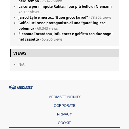
perditempo
- 76.427 views
La cura per il nipote Rafita: il par più bello di Niemann
-
76.135 views
Jarrod Lyle è morto… “Buon gioco Jarrod”
- 73.802 views
Golf a luci rosse protagonista di una “gara” inglese:
polemica
- 69.343 views
Eleonora Incardona, influencer e golfista con due sogni
nel cassetto
- 65.906 views
VIEWS
N/A
MEDIASET INFINITY
CORPORATE
PRIVACY
COOKIE