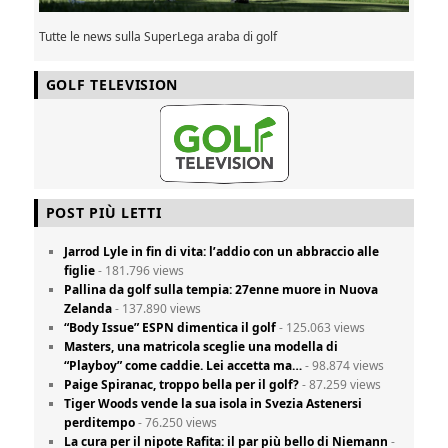
Tutte le news sulla SuperLega araba di golf
GOLF TELEVISION
POST PIÙ LETTI
Jarrod Lyle in fin di vita: l’addio con un abbraccio alle
figlie
- 181.796 views
Pallina da golf sulla tempia: 27enne muore in Nuova
Zelanda
- 137.890 views
“Body Issue” ESPN dimentica il golf
- 125.063 views
Masters, una matricola sceglie una modella di
“Playboy” come caddie. Lei accetta ma…
- 98.874 views
Paige Spiranac, troppo bella per il golf?
- 87.259 views
Tiger Woods vende la sua isola in Svezia Astenersi
perditempo
- 76.250 views
La cura per il nipote Rafita: il par più bello di Niemann
-