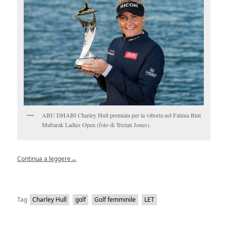
ABU DHABI Charley Hull premiata per la vittoria nel Fatima Bint
Mubarak Ladies Open (foto di Tristan Jones).
Continua a leggere
→
Tag
Charley Hull
golf
Golf femminile
LET