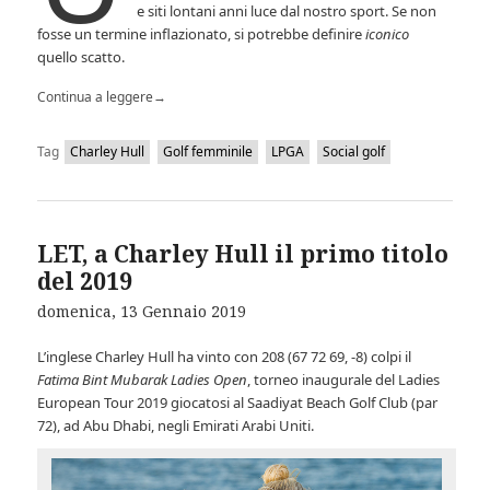
e siti lontani anni luce dal nostro sport. Se non
fosse un termine inflazionato, si potrebbe definire
iconico
quello scatto.
Continua a leggere
→
Tag
Charley Hull
Golf femminile
LPGA
Social golf
LET, a Charley Hull il primo titolo
del 2019
domenica, 13 Gennaio 2019
L’inglese Charley Hull ha vinto con 208 (67 72 69, -8) colpi il
Fatima Bint Mubarak Ladies Open
, torneo inaugurale del Ladies
European Tour 2019 giocatosi al Saadiyat Beach Golf Club (par
72), ad Abu Dhabi, negli Emirati Arabi Uniti.