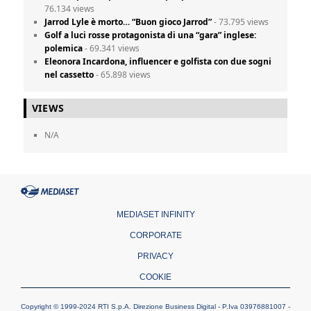
76.134 views
Jarrod Lyle è morto… “Buon gioco Jarrod”
- 73.795 views
Golf a luci rosse protagonista di una “gara” inglese:
polemica
- 69.341 views
Eleonora Incardona, influencer e golfista con due sogni
nel cassetto
- 65.898 views
VIEWS
N/A
MEDIASET INFINITY
CORPORATE
PRIVACY
COOKIE
Copyright © 1999-2024 RTI S.p.A. Direzione Business Digital - P.Iva 03976881007 -