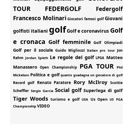
FEDERGOLF
TOUR
Federgolf
Francesco Molinari
Giovani
Giocatori famosi golf
golf
Golf
golfisti italiani
Golf e coronavirus
e cronaca
Golf femminile
Golf Olimpiadi
Golf per il sociale
Guido Migliozzi
Jon
Italian pro tour
Le regole del golf
Matteo
Rahm
Jordan Spieth
LPGA
PGA TOUR
Manassero
Open Championship
Phil
Politica e golf
Mickelson
quanto guadagna un giocatore di golf
Rory McIlroy
Renato Paratore
Record golf
Scottie
Social golf
Superlega di golf
Scheffler
Sergio Garcia
Tiger Woods
turismo e golf
Us Open
USA
US PGA
VIDEO
Championship