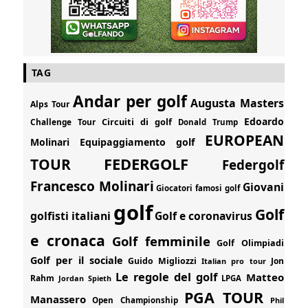
TAG
Andar per golf
Augusta Masters
Alps Tour
Edoardo
Circuiti di golf
Challenge Tour
Donald Trump
EUROPEAN
Molinari
Equipaggiamento golf
FEDERGOLF
TOUR
Federgolf
Francesco Molinari
Giovani
Giocatori famosi golf
golf
Golf
golfisti italiani
Golf e coronavirus
e cronaca
Golf femminile
Golf Olimpiadi
Golf per il sociale
Guido Migliozzi
Jon
Italian pro tour
Le regole del golf
Matteo
Rahm
Jordan Spieth
LPGA
PGA TOUR
Manassero
Open Championship
Phil