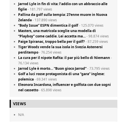
Jarrod Lyle in fin di vita: l’addio con un abbraccio alle
figlie
- 181.797 views
Pallina da golf sulla tempia: 27enne muore in Nuova
Zelanda
- 137.890 views
“Body Issue” ESPN dimentica il golf
- 125.070 views
Masters, una matricola sceglie una modella di
“Playboy” come caddie. Lei accetta ma…
- 98.874 views
Paige Spiranac, troppo bella per il golf?
- 87.259 views
Tiger Woods vende la sua isola in Svezia Astenersi
perditempo
- 76.254 views
La cura per il nipote Rafita: il par più bello di Niemann
-
76.134 views
Jarrod Lyle è morto… “Buon gioco Jarrod”
- 73.795 views
Golf a luci rosse protagonista di una “gara” inglese:
polemica
- 69.341 views
Eleonora Incardona, influencer e golfista con due sogni
nel cassetto
- 65.898 views
VIEWS
N/A