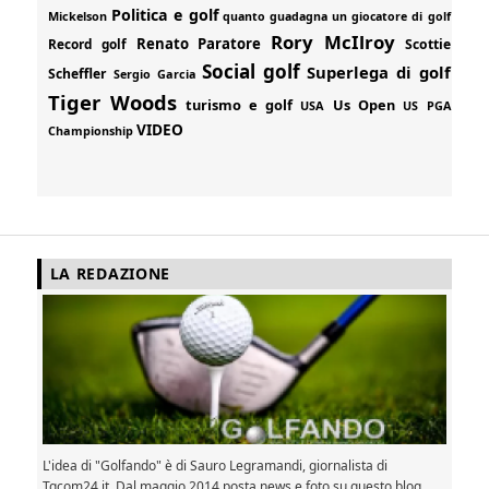
Politica e golf
Mickelson
quanto guadagna un giocatore di golf
Rory McIlroy
Renato Paratore
Record golf
Scottie
Social golf
Superlega di golf
Scheffler
Sergio Garcia
Tiger Woods
turismo e golf
Us Open
USA
US PGA
VIDEO
Championship
LA REDAZIONE
L'idea di "Golfando" è di Sauro Legramandi, giornalista di
Tgcom24.it. Dal maggio 2014 posta news e foto su questo blog