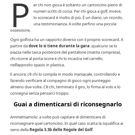
P
er chi non gioca è soltanto un cartoncino pieno di
numeri scritti di corsa. Per chi gioca a golf, invece,
lo scorecard è molto di più. È un diario, un ricordo,
una testimonianza. A volte perfino una piccola
ossessione.
Ogni golfista ha un rapporto diverso con il proprio scorecard. A
partire da
dove lo si tiene durante la gara
: qualcuno se lo
piazza nella tasca posteriore del pantalone (matita compresa),
chi ricorre al porta-score e chi lo incastra nel carrello,
nell’apposito spazio in plastica.
E ancora: c’è chi lo compila in modo maniacale, controllando e
facendo verificare al compagno di gioco ogni punteggio
almeno due volte. C’è chi, terminato il giro, lo firma al volo e lo
consegna senza pensarci troppo.
Guai a dimenticarsi di riconsegnarlo
Ammettiamolo: a volte può capitare di dimenticare di
riconsegnare quel cartoncino. In quel caso scatta la squalifica ai
sensi della
Regola 3.3b delle Regole del Golf
.