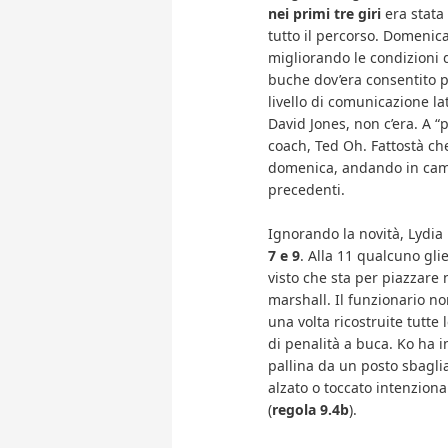
nei primi tre giri
era stata 
tutto il percorso. Domenica
migliorando le condizioni 
buche dov’era consentito pi
livello di comunicazione la
David Jones, non c’era. A “
coach, Ted Oh. Fattostà c
domenica, andando in camp
precedenti.
Ignorando la novità, Lydia
7 e 9
. Alla 11 qualcuno glie
visto che sta per piazzare
marshall. Il funzionario non
una volta ricostruite tutte
di penalità a buca. Ko ha in
pallina da un posto sbaglia
alzato o toccato intenzion
(
regola 9.4b
).