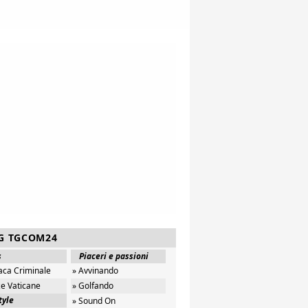
G TGCOM24
s
Piaceri e passioni
aca Criminale
» Avvinando
ze Vaticane
» Golfando
tyle
» Sound On