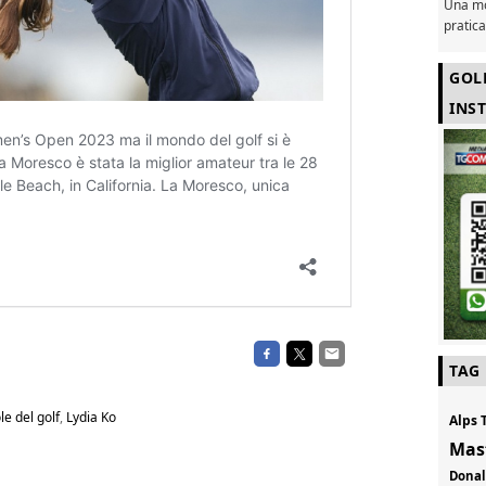
Una mo
pratic
GOL
INS
TAG
le del golf
,
Lydia Ko
Alps 
Mas
Don