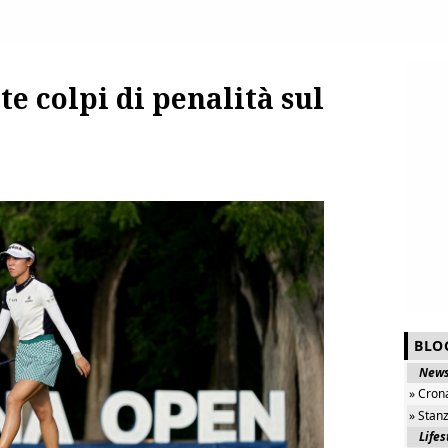
te colpi di penalità sul
BLO
New
» Cron
» Stan
Lifes