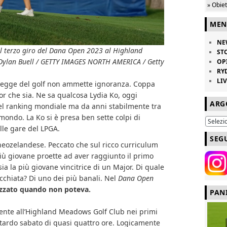
» Obie
MEN
NE
l terzo giro del Dana Open 2023 al Highland
ST
 Dylan Buell / GETTY IMAGES NORTH AMERICA / Getty
OP
RY
LI
legge del golf non ammette ignoranza. Coppa
or che sia. Ne sa qualcosa Lydia Ko, oggi
ARG
l ranking mondiale ma da anni stabilmente tra
l mondo. La Ko si è presa ben sette colpi di
lle gare del LPGA.
SEG
neozelandese. Peccato che sul ricco curriculum
 più giovane proette ad aver raggiunto il primo
ia la più giovane vincitrice di un Major. Di quale
cchiata? Di uno dei più banali. Nel
Dana Open
azzato quando non poteva.
PAN
mente all’Highland Meadows Golf Club nei primi
ritardo sabato di quasi quattro ore. Logicamente