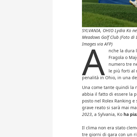
SYLVANIA, OHIO Lydia Ko ne
Meadows Golf Club (Foto di
A
Images via AFP)
nche la dura 
Fragola o Maj
numero tre ne
le più forti a
penalità in Ohio, in una de
Una come tante quindi la 
abbia il fatto di essere la
posto nel Rolex Ranking e s
grave reato si sarà mai ma
2023
, a Sylvania, Ko
ha pi
Il clima non era stato cle
tre giorni di gara con un 