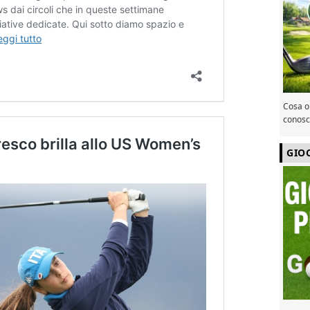
Cosa or
conosce
GIO