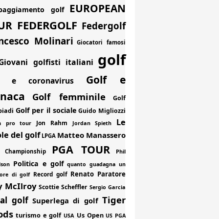
EUROPEAN
paggiamento golf
FEDERGOLF
UR
Federgolf
ncesco Molinari
Giocatori famosi
golf
Giovani golfisti italiani
Golf e
f e coronavirus
onaca
Golf femminile
Golf
Golf per il sociale
piadi
Guido Migliozzi
Le
Jon Rahm
an pro tour
Jordan Spieth
le del golf
Matteo Manassero
LPGA
PGA TOUR
 Championship
Phil
Politica e golf
lson
quanto guadagna un
Renato Paratore
Record golf
ore di golf
y McIlroy
Scottie Scheffler
Sergio Garcia
Tiger
al golf
Superlega di golf
ods
turismo e golf
Us Open
USA
US PGA