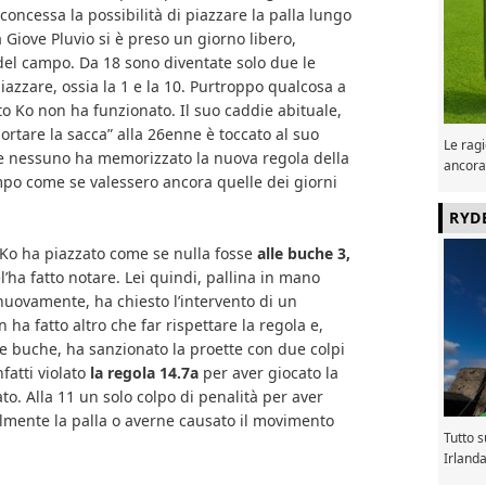
concessa la possibilità di piazzare la palla lungo
 Giove Pluvio si è preso un giorno libero,
del campo. Da 18 sono diventate solo due le
azzare, ossia la 1 e la 10. Purtroppo qualcosa a
to Ko non ha funzionato. Il suo caddie abituale,
portare la sacca” alla 26enne è toccato al suo
Le ragi
he nessuno ha memorizzato la nuova regola della
ancora
o come se valessero ancora quelle dei giorni
RYD
 Ko ha piazzato come se nulla fosse
alle buche 3,
l’ha fatto notare. Lei quindi, pallina in mano
 nuovamente, ha chiesto l’intervento di un
 ha fatto altro che far rispettare la regola e,
 le buche, ha sanzionato la proette con due colpi
fatti violato
la regola 14.7a
per aver giocato la
to. Alla 11 un solo colpo di penalità per aver
almente la palla o averne causato il movimento
Tutto 
Irland