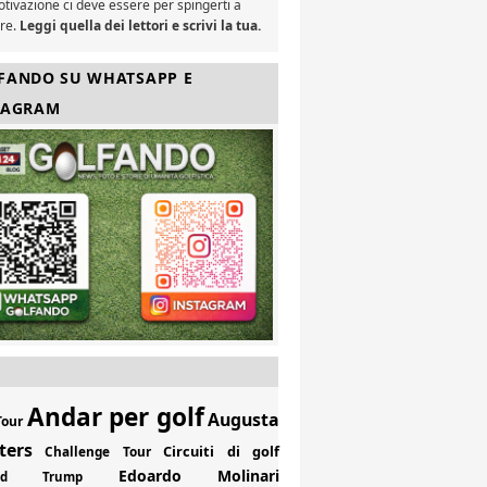
tivazione ci deve essere per spingerti a
are.
Leggi quella dei lettori e scrivi la tua.
FANDO SU WHATSAPP E
TAGRAM
Andar per golf
Augusta
Tour
ters
Circuiti di golf
Challenge Tour
Edoardo Molinari
ald Trump