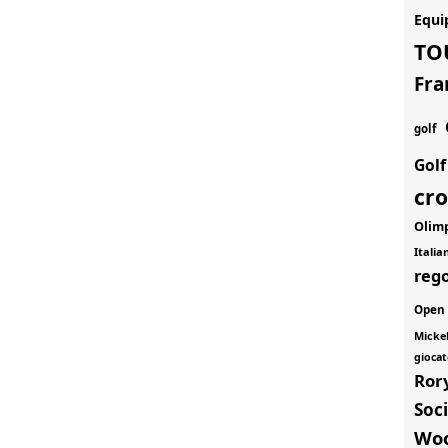
Equi
TO
Fra
golf
Gol
cr
Olim
Itali
rego
Open
Micke
giocat
Ror
Soci
Wo