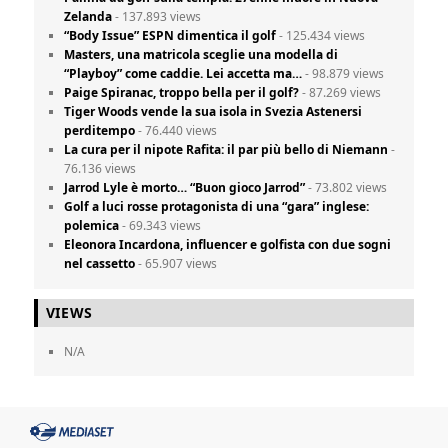
Zelanda
- 137.893 views
“Body Issue” ESPN dimentica il golf
- 125.434 views
Masters, una matricola sceglie una modella di
“Playboy” come caddie. Lei accetta ma…
- 98.879 views
Paige Spiranac, troppo bella per il golf?
- 87.269 views
Tiger Woods vende la sua isola in Svezia Astenersi
perditempo
- 76.440 views
La cura per il nipote Rafita: il par più bello di Niemann
-
76.136 views
Jarrod Lyle è morto… “Buon gioco Jarrod”
- 73.802 views
Golf a luci rosse protagonista di una “gara” inglese:
polemica
- 69.343 views
Eleonora Incardona, influencer e golfista con due sogni
nel cassetto
- 65.907 views
VIEWS
N/A