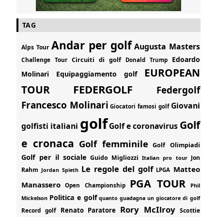
TAG
Andar per golf
Augusta Masters
Alps Tour
Edoardo
Circuiti di golf
Challenge Tour
Donald Trump
EUROPEAN
Molinari
Equipaggiamento golf
FEDERGOLF
TOUR
Federgolf
Francesco Molinari
Giovani
Giocatori famosi golf
golf
Golf
golfisti italiani
Golf e coronavirus
e cronaca
Golf femminile
Golf Olimpiadi
Golf per il sociale
Guido Migliozzi
Jon
Italian pro tour
Le regole del golf
Matteo
Rahm
Jordan Spieth
LPGA
PGA TOUR
Manassero
Open Championship
Phil
Politica e golf
Mickelson
quanto guadagna un giocatore di golf
Rory McIlroy
Renato Paratore
Record golf
Scottie