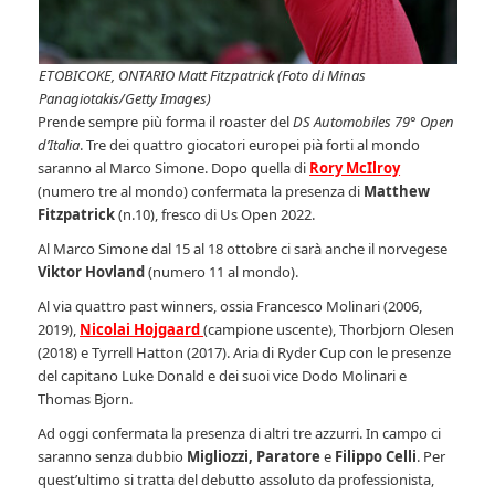
ETOBICOKE, ONTARIO Matt Fitzpatrick (Foto di Minas
Panagiotakis/Getty Images)
Prende sempre più forma il roaster del
DS Automobiles 79° Open
d’Italia
. Tre dei quattro giocatori europei pià forti al mondo
saranno al Marco Simone. Dopo quella di
Rory McIlroy
(numero tre al mondo) confermata la presenza di
Matthew
Fitzpatrick
(n.10), fresco di Us Open 2022.
Al Marco Simone dal 15 al 18 ottobre ci sarà anche il norvegese
Viktor Hovland
(numero 11 al mondo).
Al via quattro past winners, ossia Francesco Molinari (2006,
2019),
Nicolai Hojgaard
(campione uscente), Thorbjorn Olesen
(2018) e Tyrrell Hatton (2017). Aria di Ryder Cup con le presenze
del capitano Luke Donald e dei suoi vice Dodo Molinari e
Thomas Bjorn.
Ad oggi confermata la presenza di altri tre azzurri. In campo ci
saranno senza dubbio
Migliozzi, Paratore
e
Filippo Celli
. Per
quest’ultimo si tratta del debutto assoluto da professionista,