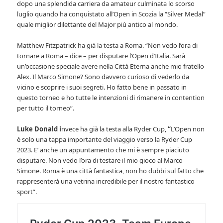
dopo una splendida carriera da amateur culminata lo scorso
luglio quando ha conquistato all’Open in Scozia la “Silver Medal”
quale miglior dilettante del Major più antico al mondo.
Matthew Fitzpatrick ha già la testa a Roma. “Non vedo l’ora di
tornare a Roma – dice – per disputare l’Open d’Italia. Sarà
un’occasione speciale avere nella Città Eterna anche mio fratello
Alex. Il Marco Simone? Sono davvero curioso di vederlo da
vicino e scoprire i suoi segreti. Ho fatto bene in passato in
questo torneo e ho tutte le intenzioni di rimanere in contention
per tutto il torneo”.
Luke Donald i
nvece ha già la testa alla Ryder Cup,
“
L’Open non
è solo una tappa importante del viaggio verso la Ryder Cup
2023. E’ anche un appuntamento che mi è sempre piaciuto
disputare. Non vedo l’ora di testare il mio gioco al Marco
Simone. Roma è una città fantastica, non ho dubbi sul fatto che
rappresenterà una vetrina incredibile per il nostro fantastico
sport”.