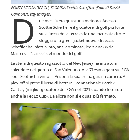
PONTE VEDRA BEACH, FLORIDA Scottie Scheffler (Foto di David
D
Cannon/Getty Images)
ue mesi fa era quasi una meteora. Adesso
Scottie Scheffler è il giocatore di golf più forte
sulla faccia della terra e da una manciata di ore
sfoggia una green jacket nuova di zecca.
Scheffler ha infatti vinto, anzi dominato, l’edizione 86 del
Masters, il “clasico” del mondo del golf.
La stella di questo ragazzotto del New Jersey ha iniziato a
splendere nel giorno di San Valentino. Alla 71esima gara sul PGA
Tour, Scottie ha vinto in Arizona la sua prima gara in carriera. Al
play-off si prese il lusso di battere il connazionale Patrick
Cantlay (miglior giocatore del PGA nel 2021 quando fece sua
anche la FedEx Cup). Da allora non si è quasi più fermato.