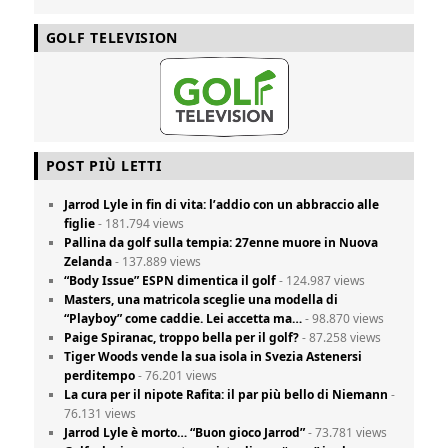
GOLF TELEVISION
POST PIÙ LETTI
Jarrod Lyle in fin di vita: l’addio con un abbraccio alle
figlie
- 181.794 views
Pallina da golf sulla tempia: 27enne muore in Nuova
Zelanda
- 137.889 views
“Body Issue” ESPN dimentica il golf
- 124.987 views
Masters, una matricola sceglie una modella di
“Playboy” come caddie. Lei accetta ma…
- 98.870 views
Paige Spiranac, troppo bella per il golf?
- 87.258 views
Tiger Woods vende la sua isola in Svezia Astenersi
perditempo
- 76.201 views
La cura per il nipote Rafita: il par più bello di Niemann
-
76.131 views
Jarrod Lyle è morto… “Buon gioco Jarrod”
- 73.781 views