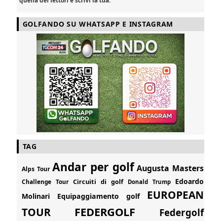
quella dei lettori e scrivi la tua.
GOLFANDO SU WHATSAPP E INSTAGRAM
TAG
Andar per golf
Augusta Masters
Alps Tour
Edoardo
Circuiti di golf
Challenge Tour
Donald Trump
EUROPEAN
Molinari
Equipaggiamento golf
FEDERGOLF
TOUR
Federgolf