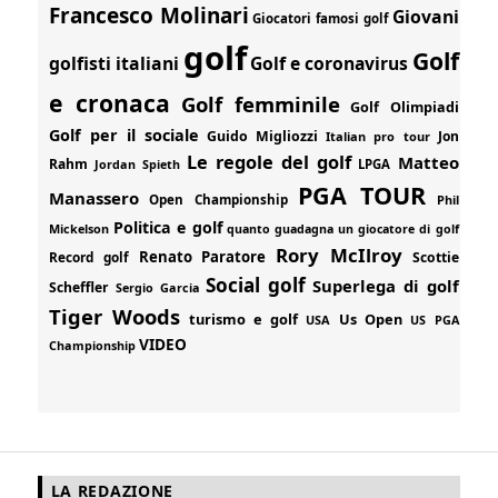
Francesco Molinari
Giovani
Giocatori famosi golf
golf
Golf
golfisti italiani
Golf e coronavirus
e cronaca
Golf femminile
Golf Olimpiadi
Golf per il sociale
Guido Migliozzi
Jon
Italian pro tour
Le regole del golf
Matteo
Rahm
Jordan Spieth
LPGA
PGA TOUR
Manassero
Open Championship
Phil
Politica e golf
Mickelson
quanto guadagna un giocatore di golf
Rory McIlroy
Renato Paratore
Record golf
Scottie
Social golf
Superlega di golf
Scheffler
Sergio Garcia
Tiger Woods
turismo e golf
Us Open
USA
US PGA
VIDEO
Championship
LA REDAZIONE