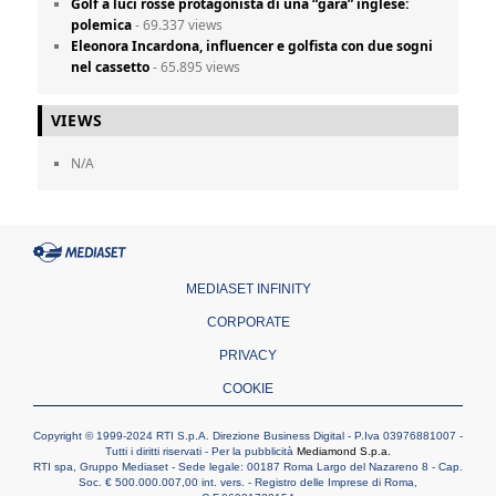
Golf a luci rosse protagonista di una “gara” inglese:
polemica
- 69.337 views
Eleonora Incardona, influencer e golfista con due sogni
nel cassetto
- 65.895 views
VIEWS
N/A
MEDIASET INFINITY
CORPORATE
PRIVACY
COOKIE
Copyright © 1999-2024 RTI S.p.A. Direzione Business Digital - P.Iva 03976881007 -
Tutti i diritti riservati - Per la pubblicità
Mediamond S.p.a.
RTI spa, Gruppo Mediaset - Sede legale: 00187 Roma Largo del Nazareno 8 - Cap.
Soc. € 500.000.007,00 int. vers. - Registro delle Imprese di Roma,