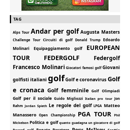
TAG
Andar per golf
Augusta Masters
Alps Tour
Edoardo
Circuiti di golf
Challenge Tour
Donald Trump
EUROPEAN
Molinari
Equipaggiamento golf
FEDERGOLF
TOUR
Federgolf
Francesco Molinari
Giovani
Giocatori famosi golf
golf
Golf
golfisti italiani
Golf e coronavirus
e cronaca
Golf femminile
Golf Olimpiadi
Golf per il sociale
Guido Migliozzi
Jon
Italian pro tour
Le regole del golf
Matteo
Rahm
Jordan Spieth
LPGA
PGA TOUR
Manassero
Open Championship
Phil
Politica e golf
Mickelson
quanto guadagna un giocatore di golf
Rory McIlroy
Renato Paratore
Record golf