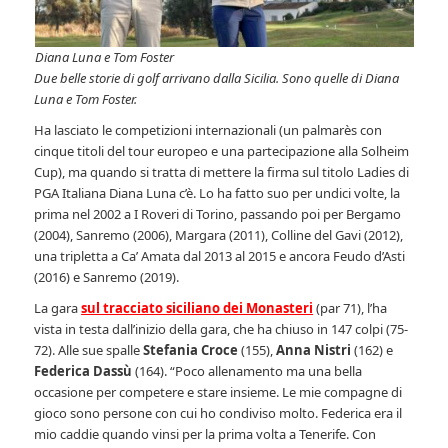
Diana Luna e Tom Foster
Due belle storie di golf arrivano dalla Sicilia. Sono quelle di Diana
Luna e Tom Foster.
Ha lasciato le competizioni internazionali (un palmarès con
cinque titoli del tour europeo e una partecipazione alla Solheim
Cup), ma quando si tratta di mettere la firma sul titolo Ladies di
PGA Italiana Diana Luna c’è. Lo ha fatto suo per undici volte, la
prima nel 2002 a I Roveri di Torino, passando poi per Bergamo
(2004), Sanremo (2006), Margara (2011), Colline del Gavi (2012),
una tripletta a Ca’ Amata dal 2013 al 2015 e ancora Feudo d’Asti
(2016) e Sanremo (2019).
La gara
sul tracciato siciliano dei Monasteri
(par 71), l’ha
vista in testa dall’inizio della gara, che ha chiuso in 147 colpi (75-
72). Alle sue spalle
Stefania Croce
(155),
Anna Nistri
(162) e
Federica Dassù
(164). “Poco allenamento ma una bella
occasione per competere e stare insieme. Le mie compagne di
gioco sono persone con cui ho condiviso molto. Federica era il
mio caddie quando vinsi per la prima volta a Tenerife. Con