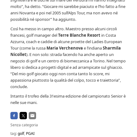
Inghilterra e le buche sul mare del Verdura mi hanno insegnato
molto”, ha detto. “Giocare mi sarebbe piaciuto e l’ho fatto a fine
anni Novanta e poi nel 2005 sull’Alps Tour, ma non avevo né
possibilità né sponsor” ha aggiunto.
Così ha messo in campo altro. Maestro presso alcuni circoli
francesi, golf manager del
Terre Blanche Resort
in Costa
Azzurra, coach e caddie di alcune proette del Ladies European
Tour (come la russa
Maria Verchenova
e l’indiana
Sharmila
Nicollet
). E non solo: strada facendo ha anche aperto un
negozio di golf e un centro di biomeccanica a Torino. Nel tempo
libero si dedica a progetti digital e ad arrampicate sul ghiaccio.
“Del mio golf giocato oggi non conta tanto lo score, mi
appassiona piuttosto la qualità del colpo, tocco e traiettoria”,
conclude.
Intanto il trofeo della 31esima edizione del campionato Senior è
nelle sue mani.
Senza categoria
tag:
golf
,
PGAI