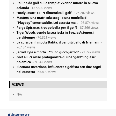
Pallina da golf sulla tempia: 27enne muore in Nuova
Zelanda
- 137.890 views
“Body Issue” ESPN dimentica il golf
- 125.207 views
Masters, una matricola sceglie una modella di
“Playboy” come caddie. Lei accetta ma…
- 98.874 views
Paige Spiranac, troppo bella per il golf?
- 87.266 views
Tiger Woods vende la sua isola in Svezia Astenersi
perditempo
- 76.321 views
La cura per il nipote Rafita: il par più bello di Niemann
-
76.134 views
Jarrod Lyle è morto… “Buon gioco Jarrod”
- 73.797 views
Golf a luci rosse protagonista di una “gara” inglese:
polemica
- 69.342 views
Eleonora Incardona, influencer e golfista con due sogni
nel cassetto
- 65.899 views
VIEWS
N/A