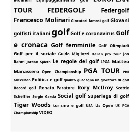
FEDERGOLF
TOUR
Federgolf
Francesco Molinari
Giovani
Giocatori famosi golf
golf
Golf
golfisti italiani
Golf e coronavirus
e cronaca
Golf femminile
Golf Olimpiadi
Golf per il sociale
Guido Migliozzi
Jon
Italian pro tour
Le regole del golf
Matteo
Rahm
Jordan Spieth
LPGA
PGA TOUR
Manassero
Open Championship
Phil
Politica e golf
Mickelson
quanto guadagna un giocatore di golf
Rory McIlroy
Renato Paratore
Record golf
Scottie
Social golf
Superlega di golf
Scheffler
Sergio Garcia
Tiger Woods
turismo e golf
Us Open
USA
US PGA
VIDEO
Championship