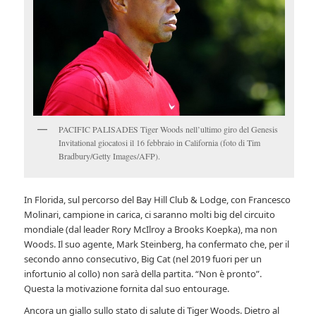
PACIFIC PALISADES Tiger Woods nell’ultimo giro del Genesis
Invitational giocatosi il 16 febbraio in California (foto di Tim
Bradbury/Getty Images/AFP).
In Florida, sul percorso del Bay Hill Club & Lodge, con Francesco
Molinari, campione in carica, ci saranno molti big del circuito
mondiale (dal leader Rory McIlroy a Brooks Koepka), ma non
Woods. Il suo agente, Mark Steinberg, ha confermato che, per il
secondo anno consecutivo, Big Cat (nel 2019 fuori per un
infortunio al collo) non sarà della partita. “Non è pronto”.
Questa la motivazione fornita dal suo entourage.
Ancora un giallo sullo stato di salute di Tiger Woods. Dietro al