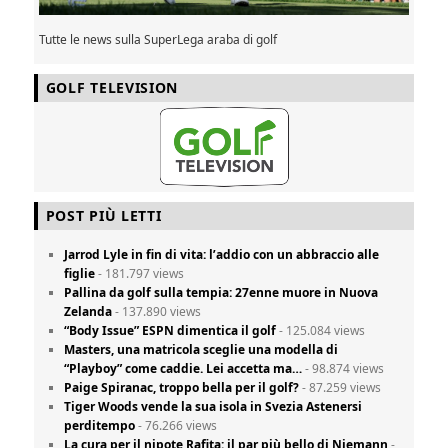
Tutte le news sulla SuperLega araba di golf
GOLF TELEVISION
POST PIÙ LETTI
Jarrod Lyle in fin di vita: l’addio con un abbraccio alle
figlie
- 181.797 views
Pallina da golf sulla tempia: 27enne muore in Nuova
Zelanda
- 137.890 views
“Body Issue” ESPN dimentica il golf
- 125.084 views
Masters, una matricola sceglie una modella di
“Playboy” come caddie. Lei accetta ma…
- 98.874 views
Paige Spiranac, troppo bella per il golf?
- 87.259 views
Tiger Woods vende la sua isola in Svezia Astenersi
perditempo
- 76.266 views
La cura per il nipote Rafita: il par più bello di Niemann
-