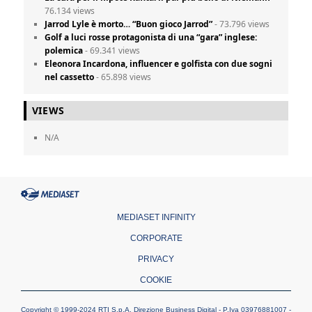
76.134 views
Jarrod Lyle è morto… “Buon gioco Jarrod”
- 73.796 views
Golf a luci rosse protagonista di una “gara” inglese:
polemica
- 69.341 views
Eleonora Incardona, influencer e golfista con due sogni
nel cassetto
- 65.898 views
VIEWS
N/A
MEDIASET INFINITY
CORPORATE
PRIVACY
COOKIE
Copyright © 1999-2024 RTI S.p.A. Direzione Business Digital - P.Iva 03976881007 -