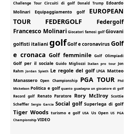
Edoardo
Circuiti di golf
Challenge Tour
Donald Trump
EUROPEAN
Molinari
Equipaggiamento golf
FEDERGOLF
TOUR
Federgolf
Francesco Molinari
Giovani
Giocatori famosi golf
golf
Golf
golfisti italiani
Golf e coronavirus
e cronaca
Golf femminile
Golf Olimpiadi
Golf per il sociale
Guido Migliozzi
Jon
Italian pro tour
Le regole del golf
Matteo
Rahm
Jordan Spieth
LPGA
PGA TOUR
Manassero
Open Championship
Phil
Politica e golf
Mickelson
quanto guadagna un giocatore di golf
Rory McIlroy
Renato Paratore
Record golf
Scottie
Social golf
Superlega di golf
Scheffler
Sergio Garcia
Tiger Woods
turismo e golf
Us Open
USA
US PGA
VIDEO
Championship