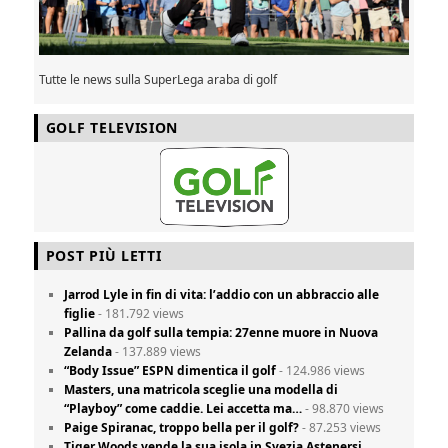
Tutte le news sulla SuperLega araba di golf
GOLF TELEVISION
POST PIÙ LETTI
Jarrod Lyle in fin di vita: l’addio con un abbraccio alle
figlie
- 181.792 views
Pallina da golf sulla tempia: 27enne muore in Nuova
Zelanda
- 137.889 views
“Body Issue” ESPN dimentica il golf
- 124.986 views
Masters, una matricola sceglie una modella di
“Playboy” come caddie. Lei accetta ma…
- 98.870 views
Paige Spiranac, troppo bella per il golf?
- 87.253 views
Tiger Woods vende la sua isola in Svezia Astenersi