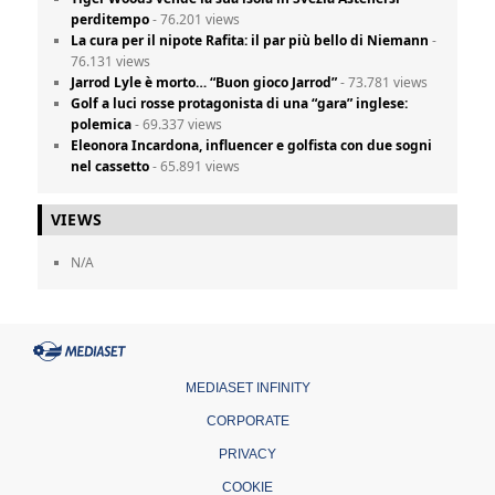
perditempo
- 76.201 views
La cura per il nipote Rafita: il par più bello di Niemann
-
76.131 views
Jarrod Lyle è morto… “Buon gioco Jarrod”
- 73.781 views
Golf a luci rosse protagonista di una “gara” inglese:
polemica
- 69.337 views
Eleonora Incardona, influencer e golfista con due sogni
nel cassetto
- 65.891 views
VIEWS
N/A
MEDIASET INFINITY
CORPORATE
PRIVACY
COOKIE