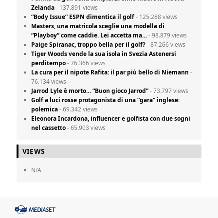
Zelanda
- 137.891 views
“Body Issue” ESPN dimentica il golf
- 125.288 views
Masters, una matricola sceglie una modella di
“Playboy” come caddie. Lei accetta ma…
- 98.879 views
Paige Spiranac, troppo bella per il golf?
- 87.266 views
Tiger Woods vende la sua isola in Svezia Astenersi
perditempo
- 76.366 views
La cura per il nipote Rafita: il par più bello di Niemann
-
76.134 views
Jarrod Lyle è morto… “Buon gioco Jarrod”
- 73.797 views
Golf a luci rosse protagonista di una “gara” inglese:
polemica
- 69.342 views
Eleonora Incardona, influencer e golfista con due sogni
nel cassetto
- 65.903 views
VIEWS
N/A