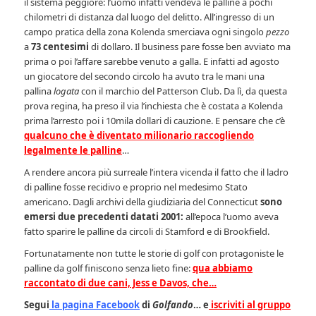
il sistema peggiore: l’uomo infatti vendeva le palline a pochi
chilometri di distanza dal luogo del delitto. All’ingresso di un
campo pratica della zona Kolenda smerciava ogni singolo
pezzo
a
73 centesimi
di dollaro. Il business pare fosse ben avviato ma
prima o poi l’affare sarebbe venuto a galla. E infatti ad agosto
un giocatore del secondo circolo ha avuto tra le mani una
pallina
logata
con il marchio del Patterson Club. Da lì, da questa
prova regina, ha preso il via l’inchiesta che è costata a Kolenda
prima l’arresto poi i 10mila dollari di cauzione. E pensare che c’è
qualcuno che è diventato milionario raccogliendo
legalmente le palline
…
A rendere ancora più surreale l’intera vicenda il fatto che il ladro
di palline fosse recidivo e proprio nel medesimo Stato
americano. Dagli archivi della giudiziaria del Connecticut
sono
emersi due precedenti datati 2001:
all’epoca l’uomo aveva
fatto sparire le palline da circoli di Stamford e di Brookfield.
Fortunatamente non tutte le storie di golf con protagoniste le
palline da golf finiscono senza lieto fine:
qua abbiamo
raccontato di due cani, Jess e Davos, che…
Segui
la pagina Facebook
di
Golfando
… e
iscriviti al gruppo