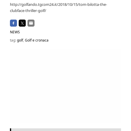
http://golfando.tgcom24.it/2018/10/15/tom-bilotta-the-
clubface-thriller-golf/
NEWS
tag:
golf
,
Golf e cronaca