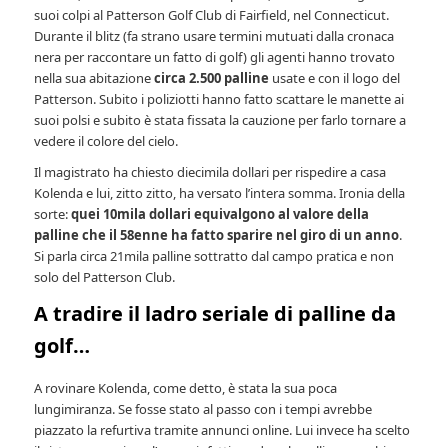
suoi colpi al Patterson Golf Club di Fairfield, nel Connecticut.
Durante il blitz (fa strano usare termini mutuati dalla cronaca
nera per raccontare un fatto di golf) gli agenti hanno trovato
nella sua abitazione
circa 2.500 palline
usate e con il logo del
Patterson. Subito i poliziotti hanno fatto scattare le manette ai
suoi polsi e subito è stata fissata la cauzione per farlo tornare a
vedere il colore del cielo.
Il magistrato ha chiesto diecimila dollari per rispedire a casa
Kolenda e lui, zitto zitto, ha versato l’intera somma. Ironia della
sorte:
quei 10mila dollari equivalgono al valore della
palline che il 58enne ha fatto sparire nel giro di un anno
.
Si parla circa 21mila palline sottratto dal campo pratica e non
solo del Patterson Club.
A tradire il ladro seriale di palline da
golf…
A rovinare Kolenda, come detto, è stata la sua poca
lungimiranza. Se fosse stato al passo con i tempi avrebbe
piazzato la refurtiva tramite annunci online. Lui invece ha scelto