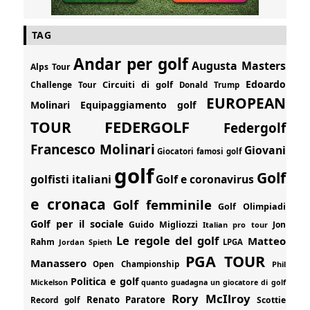
TAG
Andar per golf
Augusta Masters
Alps Tour
Edoardo
Circuiti di golf
Challenge Tour
Donald Trump
EUROPEAN
Molinari
Equipaggiamento golf
FEDERGOLF
TOUR
Federgolf
Francesco Molinari
Giovani
Giocatori famosi golf
golf
Golf
golfisti italiani
Golf e coronavirus
e cronaca
Golf femminile
Golf Olimpiadi
Golf per il sociale
Guido Migliozzi
Jon
Italian pro tour
Le regole del golf
Matteo
Rahm
Jordan Spieth
LPGA
PGA TOUR
Manassero
Open Championship
Phil
Politica e golf
Mickelson
quanto guadagna un giocatore di golf
Rory McIlroy
Renato Paratore
Record golf
Scottie