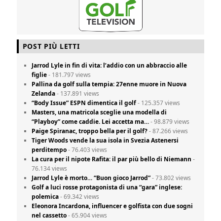
POST PIÙ LETTI
Jarrod Lyle in fin di vita: l’addio con un abbraccio alle
figlie
- 181.797 views
Pallina da golf sulla tempia: 27enne muore in Nuova
Zelanda
- 137.891 views
“Body Issue” ESPN dimentica il golf
- 125.357 views
Masters, una matricola sceglie una modella di
“Playboy” come caddie. Lei accetta ma…
- 98.879 views
Paige Spiranac, troppo bella per il golf?
- 87.266 views
Tiger Woods vende la sua isola in Svezia Astenersi
perditempo
- 76.403 views
La cura per il nipote Rafita: il par più bello di Niemann
-
76.134 views
Jarrod Lyle è morto… “Buon gioco Jarrod”
- 73.802 views
Golf a luci rosse protagonista di una “gara” inglese:
polemica
- 69.342 views
Eleonora Incardona, influencer e golfista con due sogni
nel cassetto
- 65.904 views