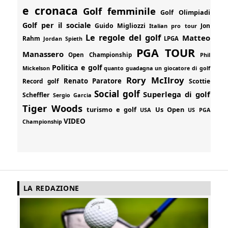
e cronaca
Golf femminile
Golf Olimpiadi
Golf per il sociale
Guido Migliozzi
Jon
Italian pro tour
Le regole del golf
Matteo
Rahm
Jordan Spieth
LPGA
PGA TOUR
Manassero
Open Championship
Phil
Politica e golf
Mickelson
quanto guadagna un giocatore di golf
Rory McIlroy
Renato Paratore
Record golf
Scottie
Social golf
Superlega di golf
Scheffler
Sergio Garcia
Tiger Woods
turismo e golf
Us Open
USA
US PGA
VIDEO
Championship
LA REDAZIONE