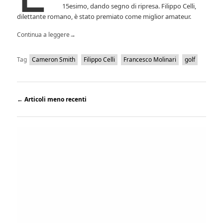
15esimo, dando segno di ripresa. Filippo Celli,
dilettante romano, è stato premiato come miglior amateur.
Continua a leggere
→
Tag
Cameron Smith
Filippo Celli
Francesco Molinari
golf
←
Articoli meno recenti