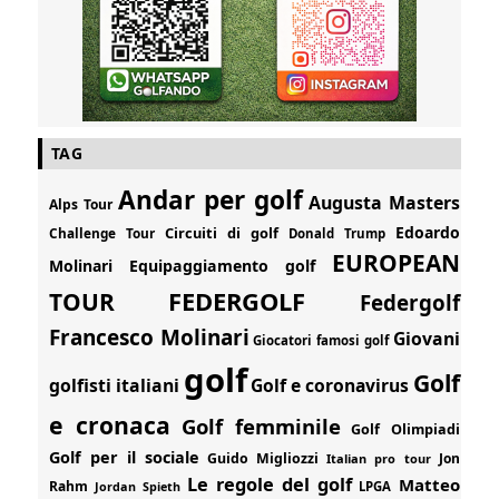
TAG
Andar per golf
Augusta Masters
Alps Tour
Edoardo
Circuiti di golf
Challenge Tour
Donald Trump
EUROPEAN
Molinari
Equipaggiamento golf
FEDERGOLF
TOUR
Federgolf
Francesco Molinari
Giovani
Giocatori famosi golf
golf
Golf
golfisti italiani
Golf e coronavirus
e cronaca
Golf femminile
Golf Olimpiadi
Golf per il sociale
Guido Migliozzi
Jon
Italian pro tour
Le regole del golf
Matteo
Rahm
Jordan Spieth
LPGA