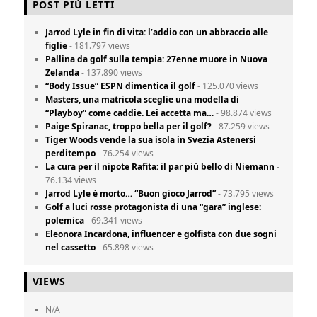
POST PIÙ LETTI
Jarrod Lyle in fin di vita: l’addio con un abbraccio alle
figlie
- 181.797 views
Pallina da golf sulla tempia: 27enne muore in Nuova
Zelanda
- 137.890 views
“Body Issue” ESPN dimentica il golf
- 125.070 views
Masters, una matricola sceglie una modella di
“Playboy” come caddie. Lei accetta ma…
- 98.874 views
Paige Spiranac, troppo bella per il golf?
- 87.259 views
Tiger Woods vende la sua isola in Svezia Astenersi
perditempo
- 76.254 views
La cura per il nipote Rafita: il par più bello di Niemann
-
76.134 views
Jarrod Lyle è morto… “Buon gioco Jarrod”
- 73.795 views
Golf a luci rosse protagonista di una “gara” inglese:
polemica
- 69.341 views
Eleonora Incardona, influencer e golfista con due sogni
nel cassetto
- 65.898 views
VIEWS
N/A