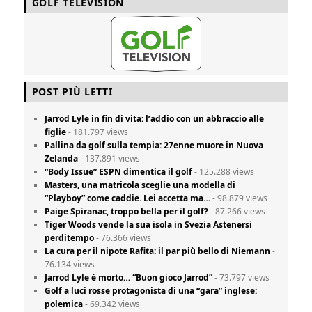
GOLF TELEVISION
POST PIÙ LETTI
Jarrod Lyle in fin di vita: l’addio con un abbraccio alle
figlie
- 181.797 views
Pallina da golf sulla tempia: 27enne muore in Nuova
Zelanda
- 137.891 views
“Body Issue” ESPN dimentica il golf
- 125.288 views
Masters, una matricola sceglie una modella di
“Playboy” come caddie. Lei accetta ma…
- 98.879 views
Paige Spiranac, troppo bella per il golf?
- 87.266 views
Tiger Woods vende la sua isola in Svezia Astenersi
perditempo
- 76.366 views
La cura per il nipote Rafita: il par più bello di Niemann
-
76.134 views
Jarrod Lyle è morto… “Buon gioco Jarrod”
- 73.797 views
Golf a luci rosse protagonista di una “gara” inglese:
polemica
- 69.342 views