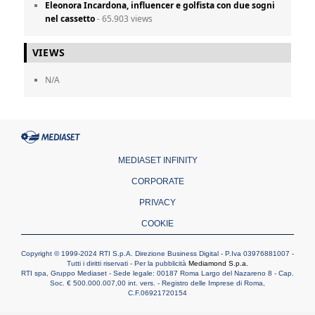
Eleonora Incardona, influencer e golfista con due sogni
nel cassetto
- 65.903 views
VIEWS
N/A
MEDIASET INFINITY
CORPORATE
PRIVACY
COOKIE
Copyright © 1999-2024 RTI S.p.A. Direzione Business Digital - P.Iva 03976881007 -
Tutti i diritti riservati - Per la pubblicità
Mediamond S.p.a.
RTI spa, Gruppo Mediaset - Sede legale: 00187 Roma Largo del Nazareno 8 - Cap.
Soc. € 500.000.007,00 int. vers. - Registro delle Imprese di Roma,
C.F.06921720154