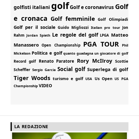
golf
Golf
golfisti italiani
Golf e coronavirus
e cronaca
Golf femminile
Golf Olimpiadi
Golf per il sociale
Guido Migliozzi
Jon
Italian pro tour
Le regole del golf
Matteo
Rahm
Jordan Spieth
LPGA
PGA TOUR
Manassero
Open Championship
Phil
Politica e golf
Mickelson
quanto guadagna un giocatore di golf
Rory McIlroy
Renato Paratore
Record golf
Scottie
Social golf
Superlega di golf
Scheffler
Sergio Garcia
Tiger Woods
turismo e golf
Us Open
USA
US PGA
VIDEO
Championship
LA REDAZIONE