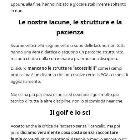
Eppure, alla fine, hanno iniziato a giocare stabilmente soltanto
in due.
Le nostre lacune, le strutture e la
pazienza
Sicuramente nell’insegnamento ci sono delle lacune: non tutti
hanno una vera didattica o seguono un percorso strutturato,
ma non c’entra nulla con iniziare a praticare una disciplina.
Di sicuro
mancano le strutture “accessibili”
come i campi
pratica ma è un discorso che non risolve certo la PGA o i corsi di
aggiornamento.
Non si ha più pazienza di nulla ed essendo il golf molto più
tecnico di tutte le altre discipline, non lo si comincia neanche.
Il golf e lo sci
Accetto anche la critica dell’accesso senza il cancello, ma poi
però
diciamo veramente cosa costa senza raccontare
bugie
come gli ultimi trent’anni. Il tennis o meglio ancora lo sci