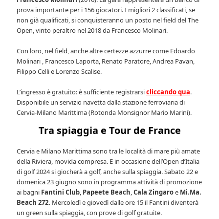
prova importante per i 156 giocatori. I migliori 2 classificati, se
non già qualificati, si conquisteranno un posto nel field del The
Open, vinto peraltro nel 2018 da Francesco Molinari.
Con loro, nel field, anche altre certezze azzurre come Edoardo
Molinari , Francesco Laporta, Renato Paratore, Andrea Pavan,
Filippo Celli e Lorenzo Scalise.
L’ingresso è gratuito: è sufficiente registrarsi
cliccando qua
.
Disponibile un servizio navetta dalla stazione ferroviaria di
Cervia-Milano Marittima (Rotonda Monsignor Mario Marini).
Tra spiaggia e Tour de France
Cervia e Milano Marittima sono tra le località di mare più amate
della Riviera, movida compresa. E in occasione dell’Open d’Italia
di golf 2024 si giocherà a golf, anche sulla spiaggia. Sabato 22 e
domenica 23 giugno sono in programma attività di promozione
ai bagni
Fantini Club
,
Papeete Beach
,
Cala Zingaro
e
Mi.Ma.
Beach 272.
Mercoledì e giovedì dalle ore 15 il Fantini diventerà
un green sulla spiaggia, con prove di golf gratuite.