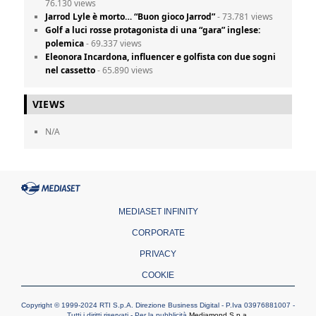
76.130 views
Jarrod Lyle è morto… “Buon gioco Jarrod”
- 73.781 views
Golf a luci rosse protagonista di una “gara” inglese:
polemica
- 69.337 views
Eleonora Incardona, influencer e golfista con due sogni
nel cassetto
- 65.890 views
VIEWS
N/A
MEDIASET INFINITY
CORPORATE
PRIVACY
COOKIE
Copyright © 1999-2024 RTI S.p.A. Direzione Business Digital - P.Iva 03976881007 -
Tutti i diritti riservati - Per la pubblicità
Mediamond S.p.a.