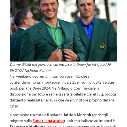
Danny Willett nel giorno in cui indossò la Green Jacket (foto AFP
PHOTO / Nicholas Kamm)
Nel weekend vedremo in campo i primi 65 che si
contenderanno un montepremi da 3,25 milioni di dollari e due
posti per
The Open 2024
. Nel Villaggio Commerciale, a
disposizione per foto e selfie ci sarà la celebre Claret Jug, brocca
d’argento realizzata nel 1872 che va al vincitore proprio del
The
Open
.
Il campione uscente è il polacco
Adrian Meronk
(anch’egli
migrato sulla
SuperLega araba
). L’ultimo italiano ad imporsi è
Francesco Molinari
(2016). La gara rappresenterà un banco di