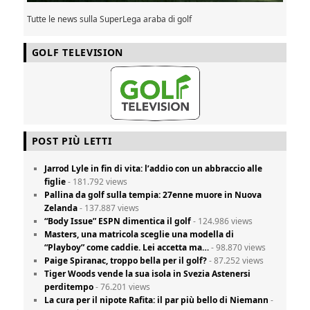
Tutte le news sulla SuperLega araba di golf
GOLF TELEVISION
POST PIÙ LETTI
Jarrod Lyle in fin di vita: l’addio con un abbraccio alle
figlie
- 181.792 views
Pallina da golf sulla tempia: 27enne muore in Nuova
Zelanda
- 137.887 views
“Body Issue” ESPN dimentica il golf
- 124.986 views
Masters, una matricola sceglie una modella di
“Playboy” come caddie. Lei accetta ma…
- 98.870 views
Paige Spiranac, troppo bella per il golf?
- 87.252 views
Tiger Woods vende la sua isola in Svezia Astenersi
perditempo
- 76.201 views
La cura per il nipote Rafita: il par più bello di Niemann
-