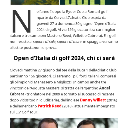
N
ell’anno I dopo la Ryder Cup a Roma il golf
riparte da Cervia. L’Adriatic Club ospita da
giovedì 27 a domenica 30 giugno l’Open d’Italia
2024 di golf. Al via 156 giocatori tra cui i migliori
italiani e tre campioni Masters (Reed, Willett e Cabrera). E il golf
non resiste al
sapore di sale, sapore di mare
: in spiaggia verranno
allestite postazioni di prova.
Open d’Italia di golf 2024, chi ci sarà
Giovedì mattina 27 giugno dal tee della buca 1 dell’Adriatic Club
partiranno 156 giocatori. Ci saranno i più forti italiani, compresi
gli olimpionici Manassero e Migliozzi. In campo anche tre
vincitori dell’Augusta Masters: si tratta dell’argentino
Angel
Cabrera
(trionfatore nel 2009 e tornato al successo di recente
dopo vicissitudini giudiziarie), dell’inglese
Danny Willett
(2016)
e dell’americano
Patrick Reed
(2018), attualmente impegnato
sul LIV Golf Tour.