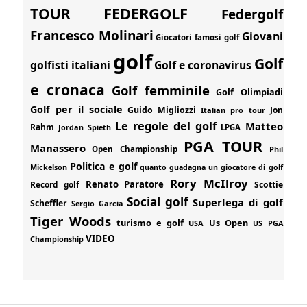
FEDERGOLF
TOUR
Federgolf
Francesco Molinari
Giovani
Giocatori famosi golf
golf
Golf
golfisti italiani
Golf e coronavirus
e cronaca
Golf femminile
Golf Olimpiadi
Golf per il sociale
Guido Migliozzi
Jon
Italian pro tour
Le regole del golf
Matteo
Rahm
Jordan Spieth
LPGA
PGA TOUR
Manassero
Open Championship
Phil
Politica e golf
Mickelson
quanto guadagna un giocatore di golf
Rory McIlroy
Renato Paratore
Record golf
Scottie
Social golf
Superlega di golf
Scheffler
Sergio Garcia
Tiger Woods
turismo e golf
Us Open
USA
US PGA
VIDEO
Championship