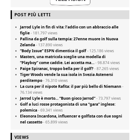
POST PIÙ LETTI
Jarrod Lyle in fin di vita: l’addio con un abbraccio alle
figlie
- 181.797 views
Pallina da golf sulla tempia: 27enne muore in Nuova
Zelanda
- 137.890 views
“Body Issue” ESPN dimentica il golf
- 125.186 views
Masters, una matricola sceglie una modella di
“Playboy” come caddie. Lei accetta ma…
- 98.874 views
Paige Spiranac, troppo bella per il golf?
- 87.265 views
Tiger Woods vende la sua isola in Svezia Astenersi
perditempo
- 76.310 views
La cura per il nipote Rafita: il par più bello di Niemann
-
76.134 views
Jarrod Lyle è morto… “Buon gioco Jarrod”
- 73.797 views
Golf a luci rosse protagonista di una “gara” inglese:
polemica
- 69.341 views
Eleonora Incardona, influencer e golfista con due sogni
nel cassetto
- 65.899 views
VIEWS