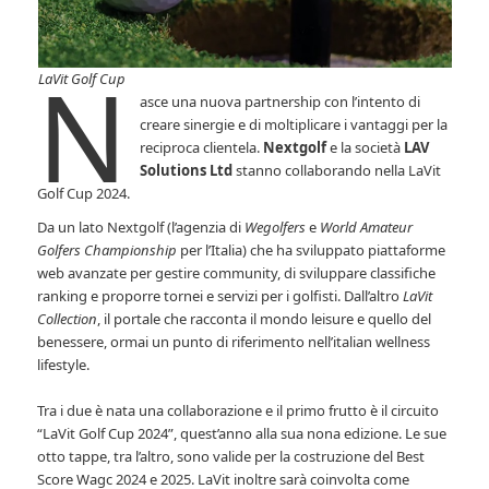
N
LaVit Golf Cup
asce una nuova partnership con l’intento di
creare sinergie e di moltiplicare i vantaggi per la
reciproca clientela.
Nextgolf
e la società
LAV
Solutions Ltd
stanno collaborando nella LaVit
Golf Cup 2024.
Da un lato Nextgolf (l’agenzia di
Wegolfers
e
World Amateur
Golfers Championship
per l’Italia) che ha sviluppato piattaforme
web avanzate per gestire community, di sviluppare classifiche
ranking e proporre tornei e servizi per i golfisti. Dall’altro
LaVit
Collection
, il portale che racconta il mondo leisure e quello del
benessere, ormai un punto di riferimento nell’italian wellness
lifestyle.
Tra i due è nata una collaborazione e il primo frutto è il circuito
“LaVit Golf Cup 2024”, quest’anno alla sua nona edizione. Le sue
otto tappe, tra l’altro, sono valide per la costruzione del Best
Score Wagc 2024 e 2025. LaVit inoltre sarà coinvolta come