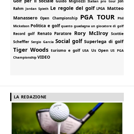
Golf per il sociale
Guido Migliozzi
Jon
Italian pro tour
Le regole del golf
Matteo
Rahm
Jordan Spieth
LPGA
PGA TOUR
Manassero
Open Championship
Phil
Politica e golf
Mickelson
quanto guadagna un giocatore di golf
Rory McIlroy
Renato Paratore
Record golf
Scottie
Social golf
Superlega di golf
Scheffler
Sergio Garcia
Tiger Woods
turismo e golf
Us Open
USA
US PGA
VIDEO
Championship
LA REDAZIONE