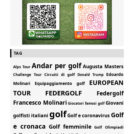
TAG
Andar per golf
Augusta Masters
Alps Tour
Edoardo
Circuiti di golf
Challenge Tour
Donald Trump
EUROPEAN
Molinari
Equipaggiamento golf
FEDERGOLF
TOUR
Federgolf
Francesco Molinari
Giovani
Giocatori famosi golf
golf
Golf
golfisti italiani
Golf e coronavirus
e cronaca
Golf femminile
Golf Olimpiadi