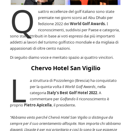
Q
uattro eccellenze del golf italiano sono state
premiate nei giorni scorsi ad Abu Dhabi per
l’edizione 2022 dei
World Golf Awards.
I
riconoscimenti, suddivisi per Paese e categoria,
sono stati attribuiti in base ai voti espressi dai più importanti
addetti ai lavori del turismo golfistico mondiale e da migliaia di
appassionati di oltre cento nazioni.
Di seguito diamo voce e meritato spazio ai quattro vincitori.
Chervo Hotel San Vigilio
L
a struttura di Pozzolengo (Brescia) ha conquistato
per la quinta volta il
World Golf Awards
, nella
categoria
Italy’s Best Golf Hotel 2022
. A
commentare per
Golfando
il riconoscimento è
proprio
Pietro Apicella
, il presidente.
“Abbiamo vinto perché Chervò Hotel San Vigilio si distingue da
sempre per il suo orientamento all’ospite. Non importa chi abbiamo
davanti. L’ospite è per noi prioritario e così lo sono le sue esigenze