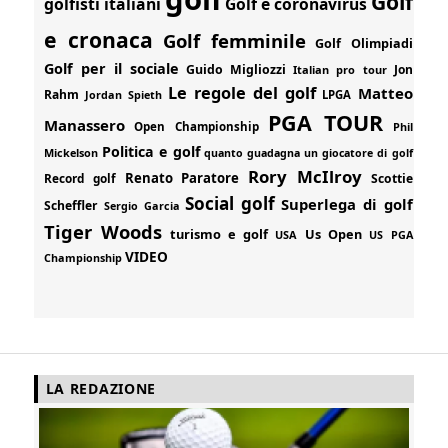
Golf
golfisti italiani
Golf e coronavirus
e cronaca
Golf femminile
Golf Olimpiadi
Golf per il sociale
Guido Migliozzi
Jon
Italian pro tour
Le regole del golf
Matteo
Rahm
Jordan Spieth
LPGA
PGA TOUR
Manassero
Open Championship
Phil
Politica e golf
Mickelson
quanto guadagna un giocatore di golf
Rory McIlroy
Renato Paratore
Record golf
Scottie
Social golf
Superlega di golf
Scheffler
Sergio Garcia
Tiger Woods
turismo e golf
Us Open
USA
US PGA
VIDEO
Championship
LA REDAZIONE