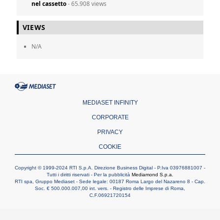
nel cassetto
- 65.908 views
VIEWS
N/A
MEDIASET INFINITY
CORPORATE
PRIVACY
COOKIE
Copyright © 1999-2024 RTI S.p.A. Direzione Business Digital - P.Iva 03976881007 -
Tutti i diritti riservati - Per la pubblicità
Mediamond S.p.a.
RTI spa, Gruppo Mediaset - Sede legale: 00187 Roma Largo del Nazareno 8 - Cap.
Soc. € 500.000.007,00 int. vers. - Registro delle Imprese di Roma,
C.F.06921720154