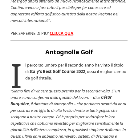
Federgolf abbia ottenuto un nuovo riconoscimento internazionale.
Continueremo a fare tutto il possibile per far conoscere ed
apprezzare l’offerta golfistico-turistica della nostra Regione nei
mercati internazionali”.
PER SAPERNE DI PIU’
CLICCA QUA
.
Antognolla Golf
I
l percorso umbro per il secondo anno ha vinto il titolo
di
Italy’s Best Golf Course 2022
, ossia il miglior campo
da golf d’Italia.
“Siamo fieri di vincere questo premio per la seconda volta. E’ un
onore e una conferma della qualità del lavoro – dice
César
Burguière
, il direttore di Antognolla
–
che portiamo avanti da anni
per costruire un’offerta di alto livello diretta ai tanti golfisti che
scelgono il nostro campo. Ed è proprio per soddisfare le loro
aspettative che abbiamo investito per migliorare sensibilmente la
giocabilità dell’intero complesso, in qualsiasi stagione dell’anno. In
questi ultimi anni abbiamo rinnovato i sistemi di drenaggio e