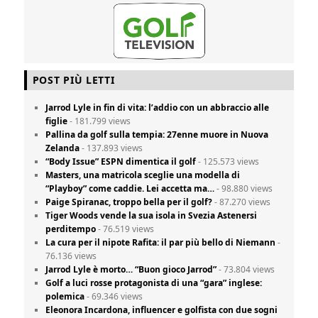
POST PIÙ LETTI
Jarrod Lyle in fin di vita: l’addio con un abbraccio alle
figlie
- 181.799 views
Pallina da golf sulla tempia: 27enne muore in Nuova
Zelanda
- 137.893 views
“Body Issue” ESPN dimentica il golf
- 125.573 views
Masters, una matricola sceglie una modella di
“Playboy” come caddie. Lei accetta ma…
- 98.880 views
Paige Spiranac, troppo bella per il golf?
- 87.270 views
Tiger Woods vende la sua isola in Svezia Astenersi
perditempo
- 76.519 views
La cura per il nipote Rafita: il par più bello di Niemann
-
76.136 views
Jarrod Lyle è morto… “Buon gioco Jarrod”
- 73.804 views
Golf a luci rosse protagonista di una “gara” inglese:
polemica
- 69.346 views
Eleonora Incardona, influencer e golfista con due sogni