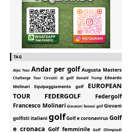
TAG
Andar per golf
Augusta Masters
Alps Tour
Edoardo
Circuiti di golf
Challenge Tour
Donald Trump
EUROPEAN
Molinari
Equipaggiamento golf
FEDERGOLF
TOUR
Federgolf
Francesco Molinari
Giovani
Giocatori famosi golf
golf
Golf
golfisti italiani
Golf e coronavirus
e cronaca
Golf femminile
Golf Olimpiadi