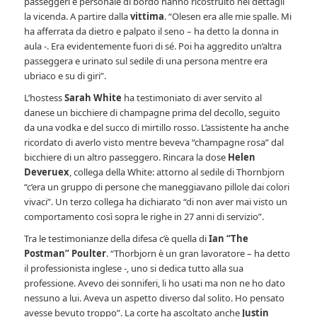
passeggeri e personale di bordo hanno ricostruito nei dettagli
la vicenda. A partire dalla
vittima
. “Olesen era alle mie spalle. Mi
ha afferrata da dietro e palpato il seno – ha detto la donna in
aula -. Era evidentemente fuori di sé. Poi ha aggredito un’altra
passeggera e urinato sul sedile di una persona mentre era
ubriaco e su di giri”.
L’hostess
Sarah White
ha testimoniato di aver servito al
danese un bicchiere di champagne prima del decollo, seguito
da una vodka e del succo di mirtillo rosso. L’assistente ha anche
ricordato di averlo visto mentre beveva “champagne rosa” dal
bicchiere di un altro passeggero. Rincara la dose
Helen
Deveruex
, collega della White: attorno al sedile di Thornbjorn
“c’era un gruppo di persone che maneggiavano pillole dai colori
vivaci”. Un terzo collega ha dichiarato “di non aver mai visto un
comportamento così sopra le righe in 27 anni di servizio”.
Tra le testimonianze della difesa c’è quella di
Ian “The
Postman” Poulter
. “Thorbjorn è un gran lavoratore – ha detto
il professionista inglese -, uno si dedica tutto alla sua
professione. Avevo dei sonniferi, li ho usati ma non ne ho dato
nessuno a lui. Aveva un aspetto diverso dal solito. Ho pensato
avesse bevuto troppo”. La corte ha ascoltato anche
Justin