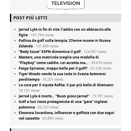
POST PIÙ LETTI
Jarrod Lyle in fin di vita: l’addio con un abbraccio alle
figlie
- 181.794 views
Pallina da golf sulla tempia: 27enne muore in Nuova
Zelanda
- 137.889 views
“Body Issue” ESPN dimentica il golf
- 124.987 views
Masters, una matricola sceglie una modella di
“Playboy” come caddie. Lei accetta ma…
- 98.870 views
Paige Spiranac, troppo bella per il golf?
- 87.258 views
Tiger Woods vende la sua isola in Svezia Astenersi
perditempo
- 76.201 views
La cura per il nipote Rafita: il par più bello di Niemann
-
76.131 views
Jarrod Lyle è morto… “Buon gioco Jarrod”
- 73.781 views
Golf a luci rosse protagonista di una “gara” inglese:
polemica
- 69.337 views
Eleonora Incardona, influencer e golfista con due sogni
nel cassetto
- 65.895 views