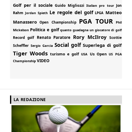
Golf per il sociale
Guido Migliozzi
Jon
Italian pro tour
Le regole del golf
Matteo
Rahm
Jordan Spieth
LPGA
PGA TOUR
Manassero
Open Championship
Phil
Politica e golf
Mickelson
quanto guadagna un giocatore di golf
Rory McIlroy
Renato Paratore
Record golf
Scottie
Social golf
Superlega di golf
Scheffler
Sergio Garcia
Tiger Woods
turismo e golf
Us Open
USA
US PGA
VIDEO
Championship
LA REDAZIONE