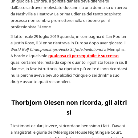
un giudice a Londra. Il golfista danese deve difendersi
dall’accusa di aver molestato due anni fa una donna su un aereo
da Nashville a Heatrow. La prima udienza del tanto sospirato
processo non sembra promettere nulla di buono per il
professionista 31enne.
Il fatto risale 29 luglio 2019 quando, in compagnia di Ian Poulter
e Justin Rose, il 31enne rientrava in Europa dopo aver giocato il
World Golf Championships-FedEx St Jude Invitational
a Memphis.
A bordo di quel volo
qualcosa di perseguibile è successo
quasi certamente: resta da capire quanto il golfista fosse in sé. Il
danese, in fase istruttoria, ha ripetuto più volte di non ricordarsi
nulla perché aveva bevuto alcolici (“cinque o sei drink” a suo
dire) e assunto quattro sonniferi.
Thorbjorn Olesen non ricorda, gli altri
sì
I testimoni oculari, invece, si ricordano benissimo i fatti. Davanti
a magistrati e giuria dell’Aldersgate House Nightingale Court,