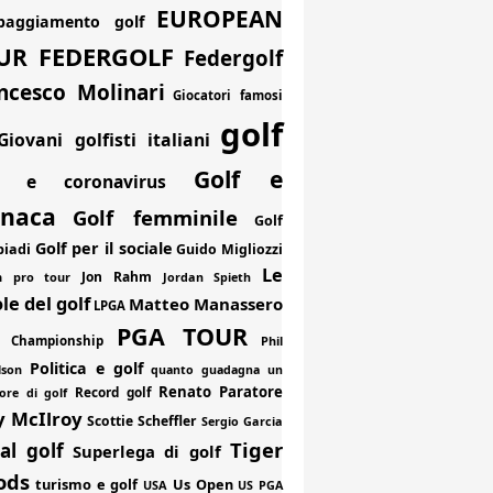
EUROPEAN
paggiamento golf
FEDERGOLF
UR
Federgolf
ncesco Molinari
Giocatori famosi
golf
Giovani golfisti italiani
Golf e
f e coronavirus
onaca
Golf femminile
Golf
Golf per il sociale
piadi
Guido Migliozzi
Le
Jon Rahm
an pro tour
Jordan Spieth
le del golf
Matteo Manassero
LPGA
PGA TOUR
 Championship
Phil
Politica e golf
lson
quanto guadagna un
Renato Paratore
Record golf
ore di golf
y McIlroy
Scottie Scheffler
Sergio Garcia
Tiger
al golf
Superlega di golf
ods
turismo e golf
Us Open
USA
US PGA