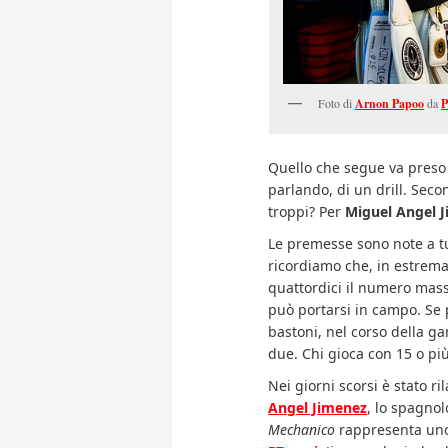
Foto di
Arnon Papoo
da
P
Quello che segue va preso 
parlando, di un drill. Seco
troppi? Per
Miguel Angel 
Le premesse sono note a tut
ricordiamo che, in estrema 
quattordici il numero mass
può portarsi in campo. Se 
bastoni, nel corso della 
due. Chi gioca con 15 o più
Nei giorni scorsi è stato ri
Angel Jimenez
, lo spagno
Mechanico
rappresenta uno 