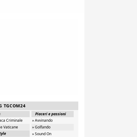
G TGCOM24
s
Piaceri e passioni
aca Criminale
» Avvinando
ze Vaticane
» Golfando
tyle
» Sound On