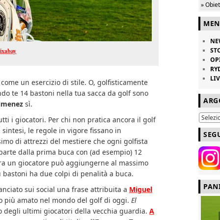
» Obie
MEN
NE
ST
ixabay
OP
RY
LI
come un esercizio di stile. O, golfisticamente
ndo te 14 bastoni nella tua sacca da golf sono
ARG
Jimenez
sì.
ti i giocatori. Per chi non pratica ancora il golf
sintesi, le regole in vigore fissano in
SEG
imo di attrezzi del mestiere che ogni golfista
parte dalla prima buca con (ad esempio) 12
gara un giocatore può aggiungerne al massimo
 bastoni ha due colpi di penalità a buca.
PAN
lanciato sui social una frase attribuita a
Miguel
lo più amato nel mondo del golf di oggi.
El
degli ultimi giocatori della vecchia guardia.
A