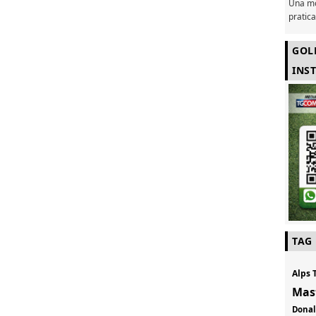
Una mo
pratic
GOL
INS
TAG
Alps 
Mas
Don