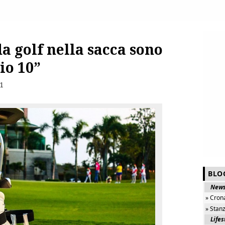
da golf nella sacca sono
io 10”
1
BLO
New
» Cron
» Stan
Lifes