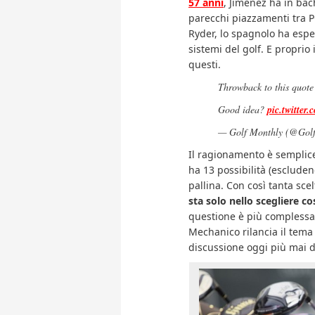
57 anni
, Jimenez ha in bac
parecchi piazzamenti tra P
Ryder, lo spagnolo ha esp
sistemi del golf. E proprio
questi.
Throwback to this quote
Good idea?
pic.twitter
— Golf Monthly (@Gol
Il ragionamento è semplice
ha 13 possibilità (escluden
pallina. Con così tanta scel
sta solo nello scegliere co
questione è più complessa
Mechanico rilancia il tema 
discussione oggi più mai d