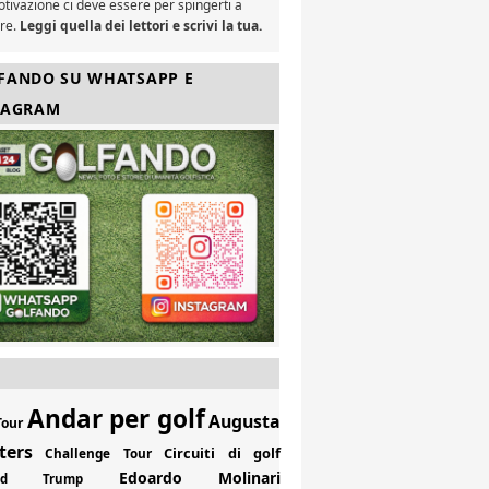
tivazione ci deve essere per spingerti a
are.
Leggi quella dei lettori e scrivi la tua.
FANDO SU WHATSAPP E
TAGRAM
Andar per golf
Augusta
Tour
ters
Circuiti di golf
Challenge Tour
Edoardo Molinari
ald Trump