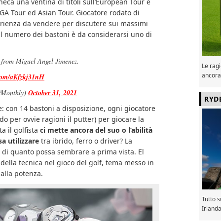
heca una ventina di titoli sull’European Tour e
GA Tour ed Asian Tour. Giocatore rodato di
erienza da vendere per discutere sui massimi
 il numero dei bastoni è da considerarsi uno di
 from Miguel Angel Jimenez.
Le ragi
ancora
.com/aKfzkj31nH
fMonthly)
October 31, 2021
RYD
: con 14 bastoni a disposizione, ogni giocatore
do per ovvie ragioni il putter) per giocare la
ta il golfista
ci mette ancora del suo o l’abilità
sa utilizzare
tra ibrido, ferro o driver? La
 di quanto possa sembrare a prima vista. El
della tecnica nel gioco del golf, tema messo in
alla potenza.
Tutto 
Irland