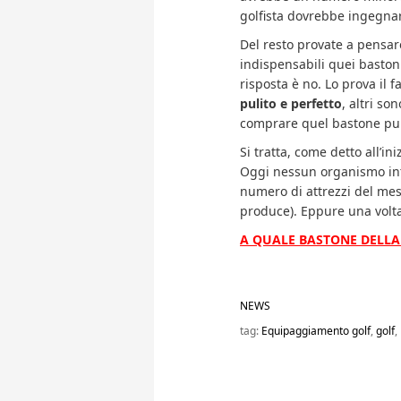
golfista dovrebbe ingegnars
Del resto provate a pensar
indispensabili quei baston
risposta è no. Lo prova il 
pulito e perfetto
, altri so
comprare quel bastone puli
Si tratta, come detto all’iniz
Oggi nessun organismo int
numero di attrezzi del mesti
produce). Eppure una volta
A QUALE BASTONE DELLA
NEWS
tag:
Equipaggiamento golf
,
golf
,