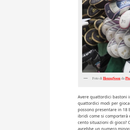
Foto di
HeungSoon
da
Pi
Avere quattordici bastoni i
quattordici modi per giocar
possono presentare in 18 b
ibridi come si comporterà q
cento situazioni di gioco? 
avrebbe un numero minore 