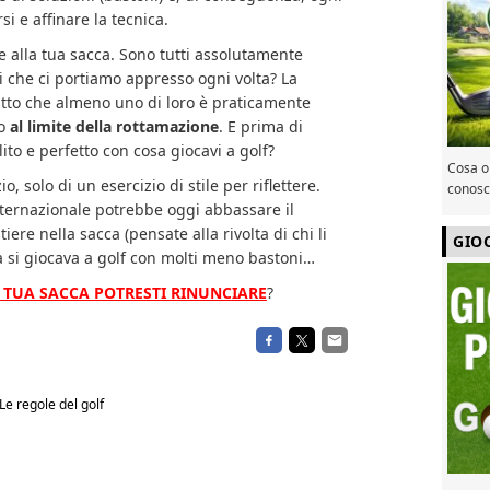
i e affinare la tecnica.
e alla tua sacca. Sono tutti assolutamente
i che ci portiamo appresso ogni volta? La
fatto che almeno uno di loro è praticamente
no
al limite della rottamazione
. E prima di
to e perfetto con cosa giocavi a golf?
Cosa or
io, solo di un esercizio di stile per riflettere.
conosce
ernazionale potrebbe oggi abbassare il
ere nella sacca (pensate alla rivolta di chi li
GIO
 si giocava a golf con molti meno bastoni…
 TUA SACCA POTRESTI RINUNCIARE
?
Le regole del golf