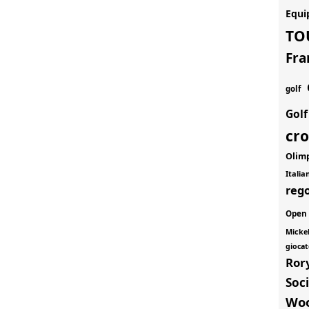
Equi
TO
Fra
golf
Gol
cr
Olim
Itali
rego
Open
Micke
giocat
Ror
Soci
Wo