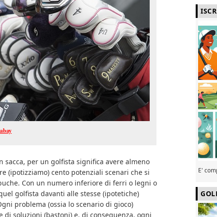
ISC
xabay
n sacca, per un golfista significa avere almeno
E' com
e (ipotizziamo) cento potenziali scenari che si
uche. Con un numero inferiore di ferri o legni o
uel golfista davanti alle stesse (ipotetiche)
GOL
Ogni problema (ossia lo scenario di gioco)
di soluzioni (bastoni) e, di conseguenza, ogni