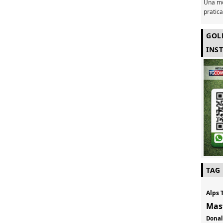
Una mo
pratic
GOL
INS
TAG
Alps 
Mas
Don