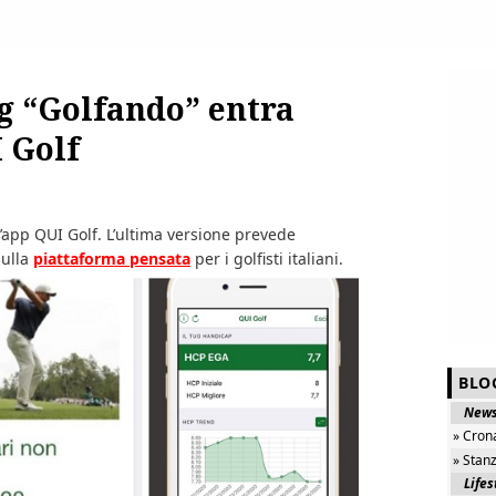
og “Golfando” entra
 Golf
app QUI Golf. L’ultima versione prevede
sulla
piattaforma pensata
per i golfisti italiani.
BLO
New
» Cron
» Stan
Lifes