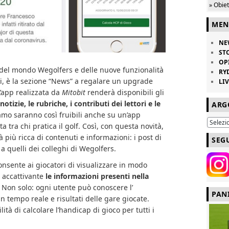
» Obie
MEN
NE
ST
OP
 del mondo Wegolfers e delle nuove funzionalità
RY
ri, è la sezione “News” a regalare un upgrade
LI
L’app realizzata da
Mitobit
renderà disponibili gli
notizie, le rubriche, i contributi dei lettori e le
ARG
mo saranno così fruibili anche su un’app
 tra chi pratica il golf. Così, con questa novità,
 più ricca di contenuti e informazioni: i post di
SEG
a quelli dei colleghi di Wegolfers.
nsente ai giocatori di visualizzare in modo
 accattivante
le informazioni presenti nella
. Non solo: ogni utente può conoscere l’
PAN
 tempo reale e risultati delle gare giocate.
lità di calcolare l’handicap di gioco per tutti i