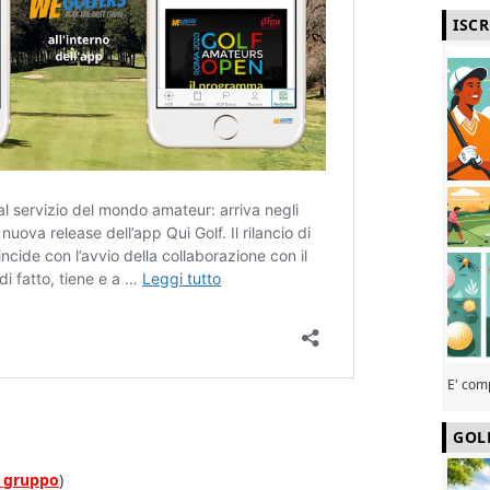
ISC
E' com
GOL
al gruppo
)