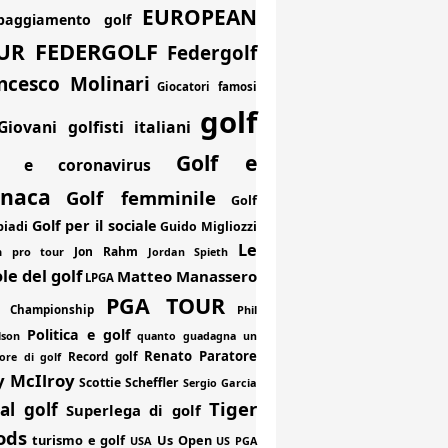
EUROPEAN
paggiamento golf
FEDERGOLF
UR
Federgolf
ncesco Molinari
Giocatori famosi
golf
Giovani golfisti italiani
Golf e
f e coronavirus
onaca
Golf femminile
Golf
Golf per il sociale
piadi
Guido Migliozzi
Le
Jon Rahm
an pro tour
Jordan Spieth
le del golf
Matteo Manassero
LPGA
PGA TOUR
 Championship
Phil
Politica e golf
lson
quanto guadagna un
Renato Paratore
Record golf
ore di golf
y McIlroy
Scottie Scheffler
Sergio Garcia
Tiger
al golf
Superlega di golf
ods
turismo e golf
Us Open
USA
US PGA