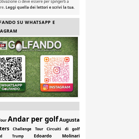
tivazione ci deve essere per spingerti a
are.
Leggi quella dei lettori e scrivi la tua.
FANDO SU WHATSAPP E
TAGRAM
Andar per golf
Augusta
Tour
ters
Circuiti di golf
Challenge Tour
Edoardo Molinari
ald Trump