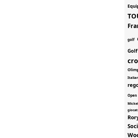
Equi
TO
Fra
golf
Gol
cr
Olim
Itali
rego
Open
Micke
giocat
Ror
Soci
Wo