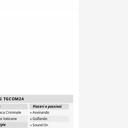
G TGCOM24
s
Piaceri e passioni
aca Criminale
» Avvinando
ze Vaticane
» Golfando
tyle
» Sound On