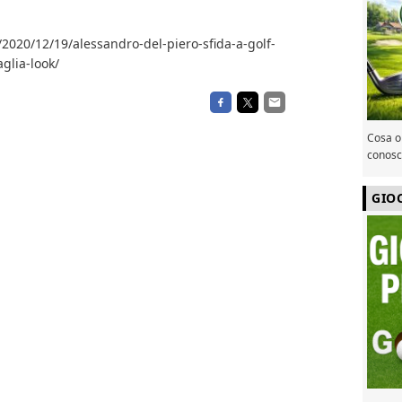
/2020/12/19/alessandro-del-piero-sfida-a-golf-
glia-look/
Cosa or
conosce
GIO