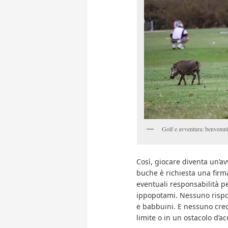
Golf e avventura: benvenuti
Così, giocare diventa un’av
buche è richiesta una fir
eventuali responsabilità per
ippopotami. Nessuno rispo
e babbuini. E nessuno cred
limite o in un ostacolo d’a