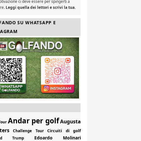
tivazione ci deve essere per spingerti a
are.
Leggi quella dei lettori e scrivi la tua.
FANDO SU WHATSAPP E
TAGRAM
Andar per golf
Augusta
Tour
ters
Circuiti di golf
Challenge Tour
Edoardo Molinari
ald Trump