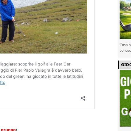
Cosa or
conosce
GIO
al gruppo
)