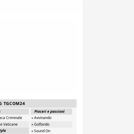
G TGCOM24
s
Piaceri e passioni
aca Criminale
» Avvinando
ze Vaticane
» Golfando
tyle
» Sound On