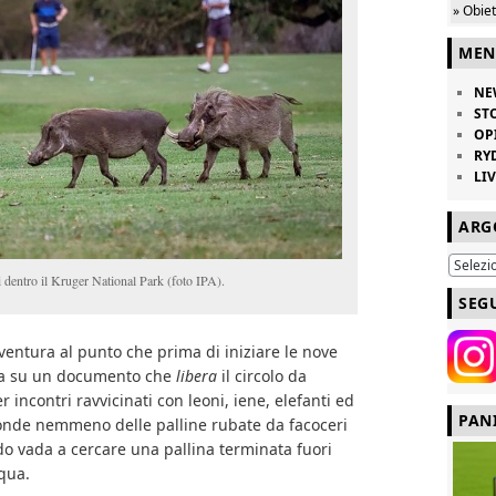
» Obie
MEN
NE
ST
OP
RY
LI
ARG
 dentro il Kruger National Park (foto IPA).
SEG
ventura al punto che prima di iniziare le nove
ma su un documento che
libera
il circolo da
 incontri ravvicinati con leoni, iene, elefanti ed
PAN
nde nemmeno delle palline rubate da facoceri
o vada a cercare una pallina terminata fuori
cqua.