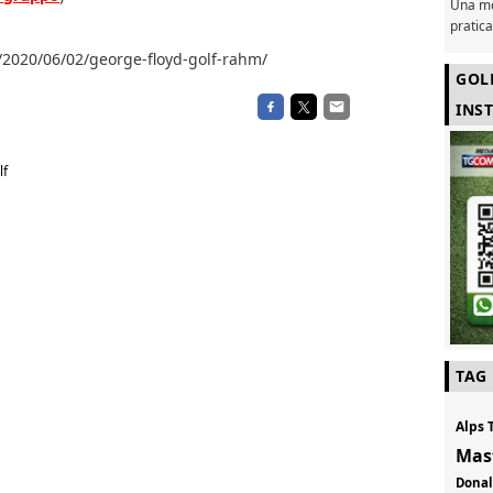
Una mo
pratic
t/2020/06/02/george-floyd-golf-rahm/
GOL
INS
lf
TAG
Alps 
Mas
Don