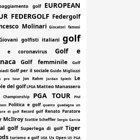
EUROPEAN
paggiamento golf
FEDERGOLF
UR
Federgolf
ncesco Molinari
Giocatori famosi
golf
Giovani golfisti italiani
Golf e
f e coronavirus
onaca
Golf femminile
Golf
Golf per il sociale
piadi
Guido Migliozzi
Le
Jon Rahm
an pro tour
Jordan Spieth
le del golf
Matteo Manassero
LPGA
PGA TOUR
 Championship
Phil
Politica e golf
lson
quanto guadagna un
Renato Paratore
Record golf
ore di golf
y McIlroy
Scottie Scheffler
Sergio Garcia
Tiger
al golf
Superlega di golf
ods
turismo e golf
Us Open
USA
US PGA