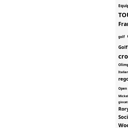
Equi
TO
Fra
golf
Gol
cr
Olim
Itali
rego
Open
Micke
giocat
Ror
Soci
Wo