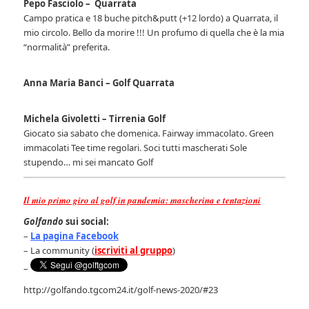
Pepo Fasciolo – Quarrata
Campo pratica e 18 buche pitch&putt (+12 lordo) a Quarrata, il
mio circolo. Bello da morire !!! Un profumo di quella che è la mia
“normalità” preferita.
Anna Maria Banci – Golf Quarrata
Michela Givoletti – Tirrenia Golf
Giocato sia sabato che domenica. Fairway immacolato. Green
immacolati Tee time regolari. Soci tutti mascherati Sole
stupendo… mi sei mancato Golf
Il mio primo giro al golf in pandemia: mascherina e tentazioni
Golfando
sui social:
–
La pagina Facebook
– La community (
iscriviti al gruppo
)
–
http://golfando.tgcom24.it/golf-news-2020/#23