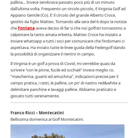
pallina… Invece sembrava passato poco più di un minuto
dall’ultima volta. Frequento un circolo piccolo, il Virginia Golf ad
Appiano Gentile (Co). E’ il circolo del grande Alberto Croce,
gestito da figlio Matteo. Tornando alla sera del 6 dopo la notizia
che
Fontana
aveva deciso di far si che noi golfisti tornassimo a
calpestare la tanto amata erbetta, Matteo Croce ha iniziato a
inviare whatsapp a tutti i soci per comunicare che l’indomani ci
aspettava. Ha inviato tutte le linee guida della Federgolf dando
la possibilità di organizzare il rientro in campo.
Il Virginia è un golf a prova di Covid, mi verrebbe quasi da
scrivere “con le pinne, fucile ed occhiali” invece meglio co.
“mascherina, guanti ed amuchina”, indicazioni precise per il
campo pratica, i cesti, le palline, un po’ di nastro red&white a
delimitare panchine e lavaggi palline. Abbiamo praticato e
giocato tutti serenamente.
Franco Ricci – Montecatini
Bellissima domenica al Golf Montecatini.