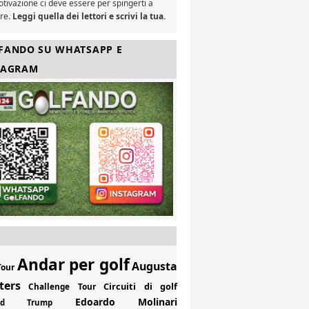
tivazione ci deve essere per spingerti a
are.
Leggi quella dei lettori e scrivi la tua.
FANDO SU WHATSAPP E
TAGRAM
Andar per golf
Augusta
Tour
ters
Circuiti di golf
Challenge Tour
Edoardo Molinari
ald Trump