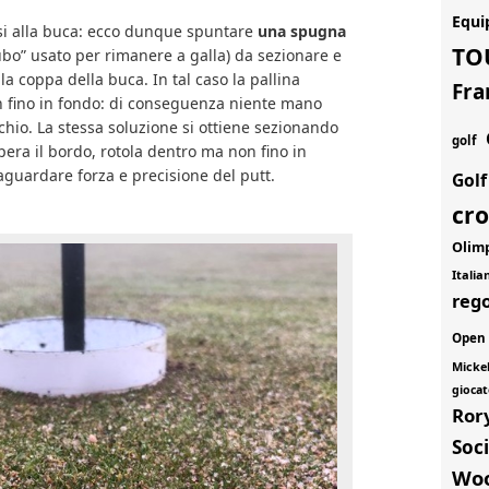
Equi
rsi alla buca: ecco dunque spuntare
una spugna
TO
tubo” usato per rimanere a galla) da sezionare e
la coppa della buca. In tal caso la pallina
Fra
 fino in fondo: di conseguenza niente mano
chio. La stessa soluzione si ottiene sezionando
golf
upera il bordo, rotola dentro ma non fino in
vaguardare forza e precisione del putt.
Gol
cr
Olim
Itali
rego
Open
Micke
giocat
Ror
Soci
Wo