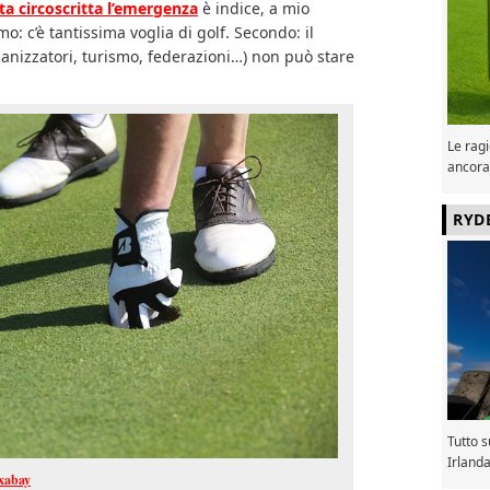
ta circoscritta l’emergenza
è indice, a mio
imo: c’è tantissima voglia di golf. Secondo: il
ganizzatori, turismo, federazioni…) non può stare
Le ragi
ancora
RYD
Tutto 
Irland
xabay