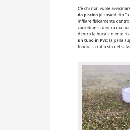
C’è chi non vuole avvicina
da piscina
(il cosiddetto “
infilare fisicamente dentro 
cadrebbe sì dentro ma non
dentro la buca e niente ris
un tubo in Pvc
: la palla s
fondo. La ratio sta nel sal