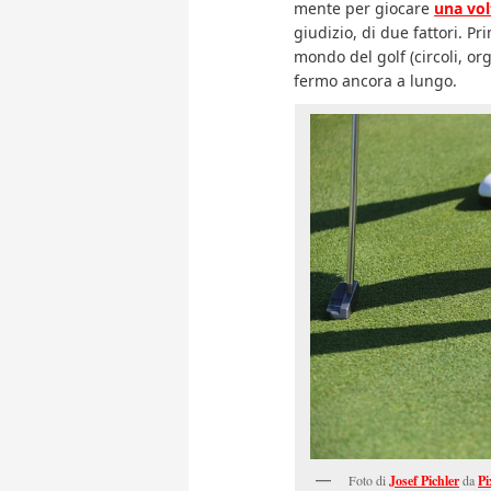
mente per giocare
una vol
giudizio, di due fattori. Pr
mondo del golf (circoli, or
fermo ancora a lungo.
Foto di
Josef Pichler
da
Pi