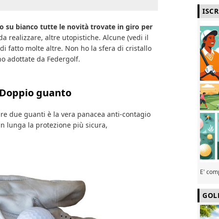
ISC
 su bianco tutte le novità trovate in giro per
da realizzare, altre utopistiche. Alcune (vedi il
 fatto molte altre. Non ho la sfera di cristallo
no adottate da Federgolf.
Doppio guanto
re due guanti è la vera panacea anti-contagio
ran lunga la protezione più sicura,
E' com
GOL