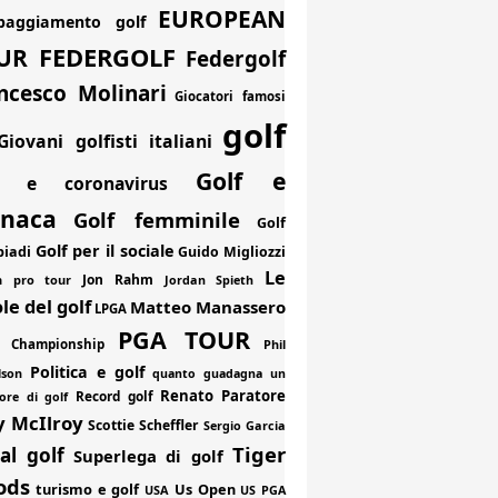
EUROPEAN
paggiamento golf
FEDERGOLF
UR
Federgolf
ncesco Molinari
Giocatori famosi
golf
Giovani golfisti italiani
Golf e
f e coronavirus
onaca
Golf femminile
Golf
Golf per il sociale
piadi
Guido Migliozzi
Le
Jon Rahm
an pro tour
Jordan Spieth
le del golf
Matteo Manassero
LPGA
PGA TOUR
 Championship
Phil
Politica e golf
lson
quanto guadagna un
Renato Paratore
Record golf
ore di golf
y McIlroy
Scottie Scheffler
Sergio Garcia
Tiger
al golf
Superlega di golf
ods
turismo e golf
Us Open
USA
US PGA