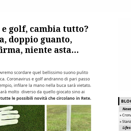
e golf, cambia tutto?
a, doppio guanto,
firma, niente asta…
ovremo scordare quel bellissimo suono pulito
buca. Coronavirus e golf andranno di pari passo
mpio, infilare la mano nella buca sarà vietato.
 sarà molto diverso da quello giocato sino ai
tutte le possibili novità che circolano in Rete.
BLO
New
» Cron
» Stan
Lifes