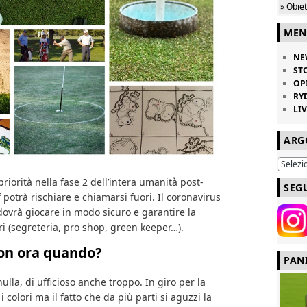
» Obie
MEN
NE
ST
OP
RY
LI
ARG
priorità nella fase 2 dell’intera umanità post-
SEG
f potrà rischiare e chiamarsi fuori. Il coronavirus
dovrà giocare in modo sicuro e garantire la
ori (segreteria, pro shop, green keeper…).
non ora quando?
PAN
nulla, di ufficioso anche troppo. In giro per la
i colori ma il fatto che da più parti si aguzzi la