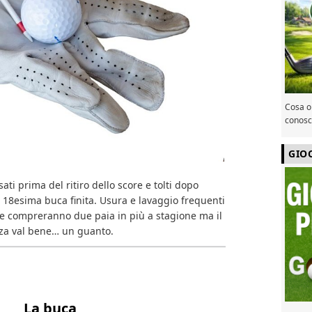
Cosa or
conosce
GIO
ti prima del ritiro dello score e tolti dopo
 a 18esima buca finita. Usura e lavaggio frequenti
ne compreranno due paia in più a stagione ma il
zza val bene… un guanto.
La buca