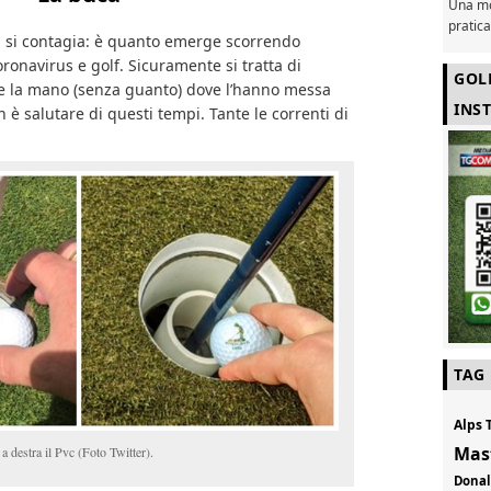
Una mo
pratic
ca si contagia: è quanto emerge scorrendo
oronavirus e golf. Sicuramente si tratta di
GOL
re la mano (senza guanto) dove l’hanno messa
INS
 è salutare di questi tempi. Tante le correnti di
TAG
Alps 
Mas
 a destra il Pvc (Foto Twitter).
Don