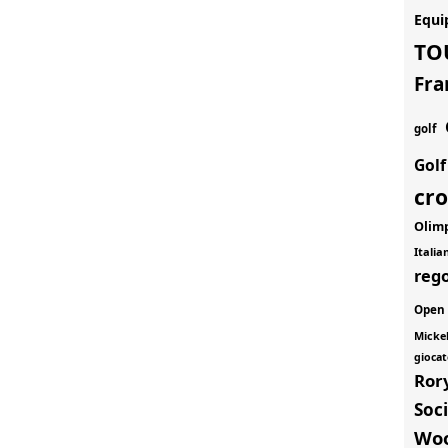
Equi
TO
Fra
golf
Gol
cr
Olim
Itali
rego
Open
Micke
giocat
Ror
Soci
Wo