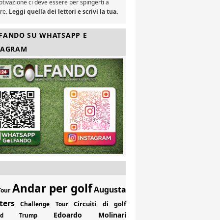
tivazione ci deve essere per spingerti a
are.
Leggi quella dei lettori e scrivi la tua.
FANDO SU WHATSAPP E
TAGRAM
Andar per golf
Augusta
Tour
ters
Circuiti di golf
Challenge Tour
Edoardo Molinari
ald Trump