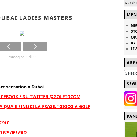
» Obie
MEN
UBAI LADIES MASTERS
NE
ST
OP
RY
LI
Immagine 1 di 11
ARG
SEG
net sensation a Dubai
ACEBOOK E SU TWITTER @GOLFTGCOM
 QUA E FINISCI LA FRASE: “GIOCO A GOLF
PAN
 GOLF
ELFIE DEI PRO