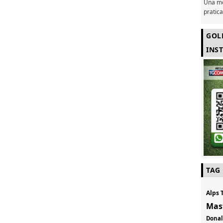
Una mo
pratic
GOL
INS
TAG
Alps 
Mas
Don