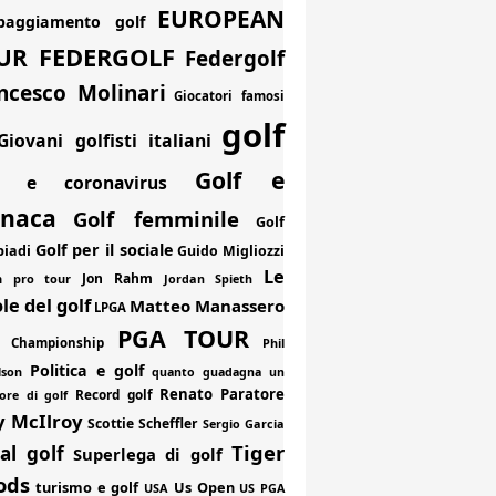
EUROPEAN
paggiamento golf
FEDERGOLF
UR
Federgolf
ncesco Molinari
Giocatori famosi
golf
Giovani golfisti italiani
Golf e
f e coronavirus
onaca
Golf femminile
Golf
Golf per il sociale
piadi
Guido Migliozzi
Le
Jon Rahm
an pro tour
Jordan Spieth
le del golf
Matteo Manassero
LPGA
PGA TOUR
 Championship
Phil
Politica e golf
lson
quanto guadagna un
Renato Paratore
Record golf
ore di golf
y McIlroy
Scottie Scheffler
Sergio Garcia
Tiger
al golf
Superlega di golf
ods
turismo e golf
Us Open
USA
US PGA