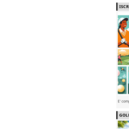
ISC
E' com
GOL