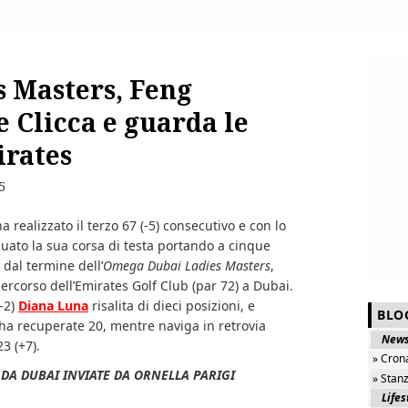
s Masters, Feng
e Clicca e guarda le
irates
5
realizzato il terzo 67 (-5) consecutivo e con lo
nuato la sua corsa di testa portando a cinque
 dal termine dell’
Omega Dubai Ladies Masters
,
ercorso dell’Emirates Golf Club (par 72) a Dubai.
-2)
Diana Luna
risalita di dieci posizioni, e
BLO
 ha recuperate 20, mentre naviga in retrovia
New
23 (+7).
» Cron
 DA DUBAI INVIATE DA ORNELLA PARIGI
» Stan
Lifes