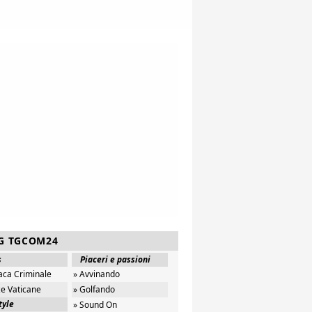
G TGCOM24
s
Piaceri e passioni
aca Criminale
» Avvinando
ze Vaticane
» Golfando
tyle
» Sound On