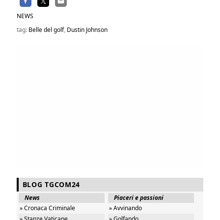
NEWS
tag:
Belle del golf
,
Dustin Johnson
BLOG TGCOM24
News
Piaceri e passioni
» Cronaca Criminale
» Avvinando
» Stanze Vaticane
» Golfando