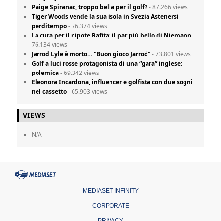
Paige Spiranac, troppo bella per il golf?
- 87.266 views
Tiger Woods vende la sua isola in Svezia Astenersi
perditempo
- 76.374 views
La cura per il nipote Rafita: il par più bello di Niemann
-
76.134 views
Jarrod Lyle è morto… “Buon gioco Jarrod”
- 73.801 views
Golf a luci rosse protagonista di una “gara” inglese:
polemica
- 69.342 views
Eleonora Incardona, influencer e golfista con due sogni
nel cassetto
- 65.903 views
VIEWS
N/A
MEDIASET INFINITY
CORPORATE
PRIVACY