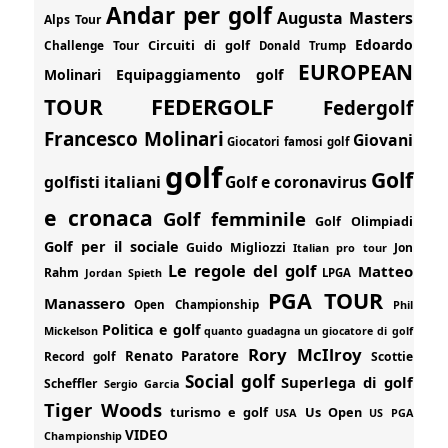
Andar per golf
Augusta Masters
Alps Tour
Edoardo
Circuiti di golf
Challenge Tour
Donald Trump
EUROPEAN
Molinari
Equipaggiamento golf
FEDERGOLF
TOUR
Federgolf
Francesco Molinari
Giovani
Giocatori famosi golf
golf
Golf
golfisti italiani
Golf e coronavirus
e cronaca
Golf femminile
Golf Olimpiadi
Golf per il sociale
Guido Migliozzi
Jon
Italian pro tour
Le regole del golf
Matteo
Rahm
Jordan Spieth
LPGA
PGA TOUR
Manassero
Open Championship
Phil
Politica e golf
Mickelson
quanto guadagna un giocatore di golf
Rory McIlroy
Renato Paratore
Record golf
Scottie
Social golf
Superlega di golf
Scheffler
Sergio Garcia
Tiger Woods
turismo e golf
Us Open
USA
US PGA
VIDEO
Championship