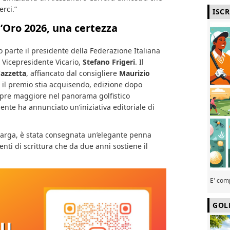
erci.”
ISC
d’Oro 2026, una certezza
 parte il presidente della Federazione Italiana
l Vicepresidente Vicario,
Stefano Frigeri
. Il
Cazzetta
, affiancato dal consigliere
Maurizio
e il premio stia acquisendo, edizione dopo
mpre maggiore nel panorama golfistico
ente ha annunciato un’iniziativa editoriale di
a targa, è stata consegnata un’elegante penna
enti di scrittura che da due anni sostiene il
E' com
GOL