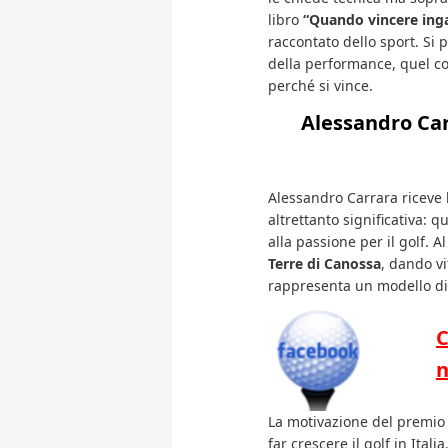
libro
“Quando vincere ing
raccontato dello sport. Si 
della performance, quel conf
perché si vince.
Alessandro Car
Alessandro Carrara riceve l
altrettanto significativa: 
alla passione per il golf. A
Terre di Canossa
, dando vit
rappresenta un modello di q
C
n
La motivazione del premio 
far crescere il golf in Ital