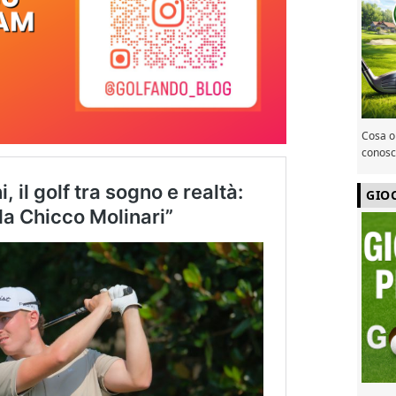
Cosa or
conosce
GIO