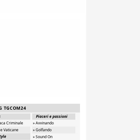
G TGCOM24
s
Piaceri e passioni
aca Criminale
» Avvinando
ze Vaticane
» Golfando
tyle
» Sound On