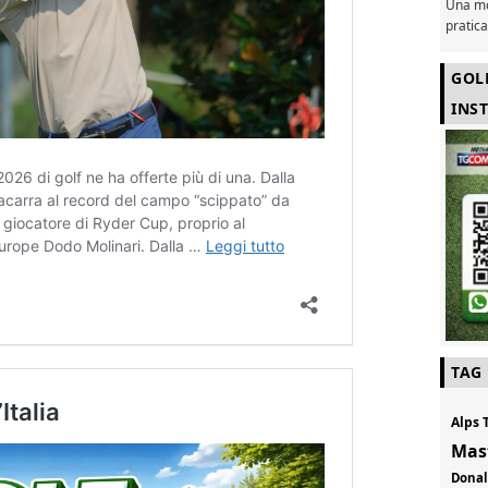
Una mo
pratic
GOL
INS
TAG
Alps 
Mas
Don