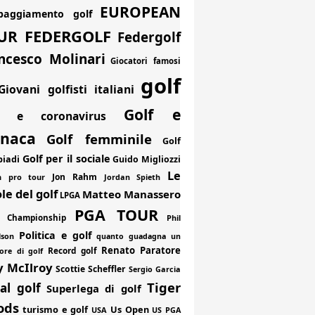
EUROPEAN
paggiamento golf
FEDERGOLF
UR
Federgolf
ncesco Molinari
Giocatori famosi
golf
Giovani golfisti italiani
Golf e
f e coronavirus
onaca
Golf femminile
Golf
Golf per il sociale
piadi
Guido Migliozzi
Le
Jon Rahm
an pro tour
Jordan Spieth
le del golf
Matteo Manassero
LPGA
PGA TOUR
 Championship
Phil
Politica e golf
lson
quanto guadagna un
Renato Paratore
Record golf
ore di golf
y McIlroy
Scottie Scheffler
Sergio Garcia
Tiger
al golf
Superlega di golf
ods
turismo e golf
Us Open
USA
US PGA