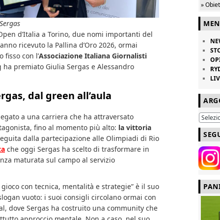
» Obie
 Sergas
MEN
Open d’Italia a Torino, due nomi importanti del
NE
hanno ricevuto la Pallina d’Oro 2026, ormai
ST
fisso con l’
Associazione Italiana Giornalisti
OP
gg ha premiato Giulia Sergas e Alessandro
RY
LI
ergas, dal green all’aula
ARG
legato a una carriera che ha attraversato
otagonista, fino al momento più alto:
la vittoria
SEG
seguita dalla partecipazione alle Olimpiadi di Rio
ta
che oggi Sergas ha scelto di trasformare in
enza maturata sul campo al servizio
PAN
o gioco con tecnica, mentalità e strategie” è il suo
logan vuoto: i suoi consigli circolano ormai con
ial, dove Sergas ha costruito una community che
ttutto approccio mentale. Non a caso, nel suo