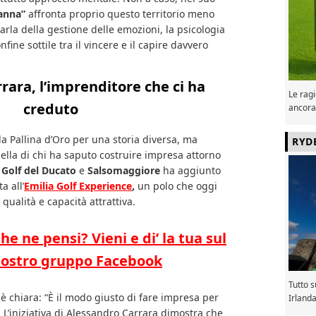
anna”
affronta proprio questo territorio meno
parla della gestione delle emozioni, la psicologia
ine sottile tra il vincere e il capire davvero
rara, l’imprenditore che ci ha
Le ragi
creduto
ancora
a Pallina d’Oro per una storia diversa, ma
RYD
quella di chi ha saputo costruire impresa attorno
l
Golf del Ducato
e
Salsomaggiore
ha aggiunto
a all’
Emilia Golf Experience
,
un polo che oggi
ualità e capacità attrattiva.
he ne pensi? Vieni e di’ la tua sul
ostro gruppo Facebook
Tutto 
è chiara: “È il modo giusto di fare impresa per
Irland
ia. L’iniziativa di Alessandro Carrara dimostra che