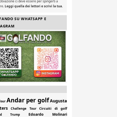
tivazione ci deve essere per spingerti a
are.
Leggi quella dei lettori e scrivi la tua.
FANDO SU WHATSAPP E
TAGRAM
Andar per golf
Augusta
Tour
ters
Circuiti di golf
Challenge Tour
Edoardo Molinari
ald Trump