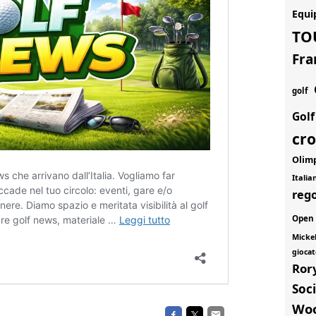
Equi
TO
Fra
golf
Gol
cr
Olim
Itali
rego
Open
Micke
giocat
Ror
Soci
Wo