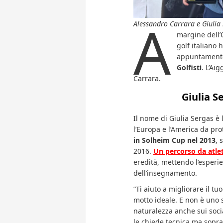
A
Alessandro Carrara e Giulia
margine dell’
golf italiano 
appuntamento 
Golfisti
. L’Ai
Carrara.
Giulia S
Il nome di Giulia Sergas è 
l’Europa e l’America da pr
in Solheim Cup nel 2013
, 
2016.
Un percorso da atle
eredità, mettendo l’esperi
dell’insegnamento.
“Ti aiuto a migliorare il tu
motto ideale. E non è uno s
naturalezza anche sui soc
le chiede tecnica ma sopra