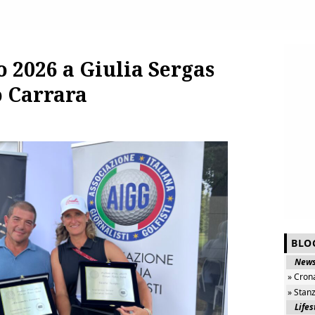
o 2026 a Giulia Sergas
o Carrara
BLO
New
» Cron
» Stan
Lifes