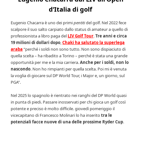
d’Italia di golf
Eugenio Chacarra è uno dei primi
pentiti
del golf. Nel 2022 fece
scalpore il suo salto carpiato dallo status di amateur a quello di
professionista a libro paga del
LIV Golf Tour
.
Tre anni e circa
19 milioni di dollari dopo
,
Chaki ha salutato la superlega
araba
“perché i soldi non sono tutto. Non sono dispiaciuto di
quella scelta – ha ribadito a Torino – perché è stata una grande
opportunità per me e la mia carriera.
Anche per i soldi, non lo
nascondo
. Non ho rimpianti per quella scelta. Poi mi è venuta
la voglia di giocare sul DP World Tour, i Major e, un giorno, sul
PGA”.
Nel 2025 lo spagnolo è rientrato nei ranghi del DP World quasi
in punta di piedi. Passare inosservati per chi gioca un golf così
potente e preciso è molto difficile. giovedì pomeriggio il
vicecapitano di Francesco Molinari lo ha inserito
tra le
potenziali facce nuove di una delle prossime Ryder Cup
.