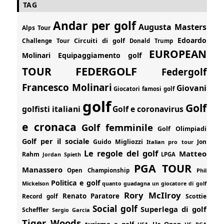
TAG
Andar per golf
Augusta Masters
Alps Tour
Edoardo
Circuiti di golf
Challenge Tour
Donald Trump
EUROPEAN
Molinari
Equipaggiamento golf
FEDERGOLF
TOUR
Federgolf
Francesco Molinari
Giovani
Giocatori famosi golf
golf
Golf
golfisti italiani
Golf e coronavirus
e cronaca
Golf femminile
Golf Olimpiadi
Golf per il sociale
Guido Migliozzi
Jon
Italian pro tour
Le regole del golf
Matteo
Rahm
Jordan Spieth
LPGA
PGA TOUR
Manassero
Open Championship
Phil
Politica e golf
Mickelson
quanto guadagna un giocatore di golf
Rory McIlroy
Renato Paratore
Record golf
Scottie
Social golf
Superlega di golf
Scheffler
Sergio Garcia
Tiger Woods
turismo e golf
Us Open