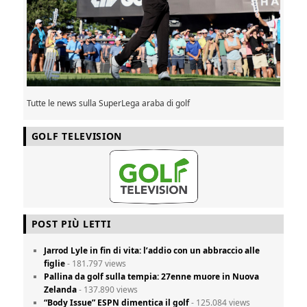
Tutte le news sulla SuperLega araba di golf
GOLF TELEVISION
POST PIÙ LETTI
Jarrod Lyle in fin di vita: l’addio con un abbraccio alle
figlie
- 181.797 views
Pallina da golf sulla tempia: 27enne muore in Nuova
Zelanda
- 137.890 views
“Body Issue” ESPN dimentica il golf
- 125.084 views