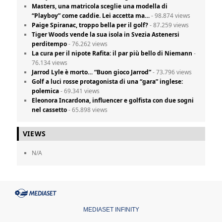
Masters, una matricola sceglie una modella di
“Playboy” come caddie. Lei accetta ma…
- 98.874 views
Paige Spiranac, troppo bella per il golf?
- 87.259 views
Tiger Woods vende la sua isola in Svezia Astenersi
perditempo
- 76.262 views
La cura per il nipote Rafita: il par più bello di Niemann
-
76.134 views
Jarrod Lyle è morto… “Buon gioco Jarrod”
- 73.796 views
Golf a luci rosse protagonista di una “gara” inglese:
polemica
- 69.341 views
Eleonora Incardona, influencer e golfista con due sogni
nel cassetto
- 65.898 views
VIEWS
N/A
MEDIASET INFINITY