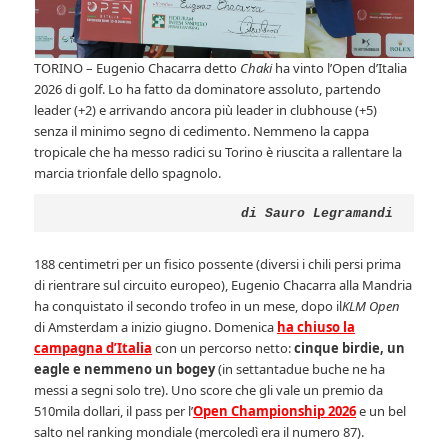
TORINO – Eugenio Chacarra detto
Chaki
ha vinto l’Open d’Italia
2026 di golf. Lo ha fatto da dominatore assoluto, partendo
leader (+2) e arrivando ancora più leader in clubhouse (+5)
senza il minimo segno di cedimento. Nemmeno la cappa
tropicale che ha messo radici su Torino è riuscita a rallentare la
marcia trionfale dello spagnolo.
di Sauro Legramandi
188 centimetri per un fisico possente (diversi i chili persi prima
di rientrare sul circuito europeo), Eugenio Chacarra alla Mandria
ha conquistato il secondo trofeo in un mese, dopo il
KLM Open
di Amsterdam a inizio giugno. Domenica
ha chiuso la
campagna d’Italia
con un percorso netto:
cinque birdie, un
eagle e nemmeno un bogey
(in settantadue buche ne ha
messi a segni solo tre). Uno score che gli vale un premio da
510mila dollari, il pass per l’
Open Championship 2026
e un bel
salto nel ranking mondiale (mercoledì era il numero 87).