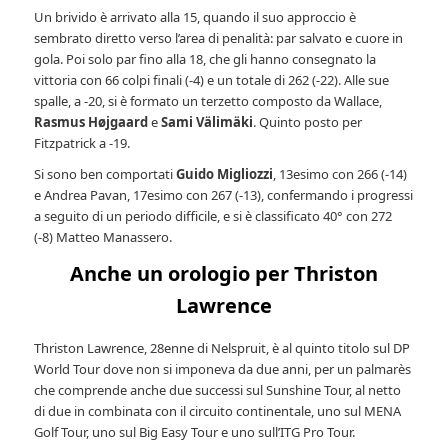
Un brivido è arrivato alla 15, quando il suo approccio è
sembrato diretto verso l’area di penalità: par salvato e cuore in
gola. Poi solo par fino alla 18, che gli hanno consegnato la
vittoria con 66 colpi finali
(-4) e un totale di 262 (-22). Alle sue
spalle, a -20, si è formato un terzetto composto da Wallace,
Rasmus Højgaard
e
Sami Välimäki
. Quinto posto per
Fitzpatrick a -19.
Si sono ben comportati
Guido Migliozzi
, 13esimo con 266 (-14)
e Andrea Pavan, 17esimo con 267 (-13), confermando i progressi
a seguito di un periodo difficile, e si è classificato 40° con 272
(-8) Matteo Manassero.
Anche un orologio per Thriston
Lawrence
Thriston Lawrence, 28enne di Nelspruit, è al quinto titolo sul DP
World Tour dove non si imponeva da due anni, per un palmarès
che comprende anche due successi sul Sunshine Tour, al netto
di due in combinata con il circuito continentale, uno sul MENA
Golf Tour, uno sul Big Easy Tour e uno sull’ITG Pro Tour.