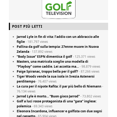
POST PIÙ LETTI
Jarrod Lyle in fin di vita: l’addio con un abbraccio alle
figlie
- 181.797 views
Pallina da golf sulla tempia: 27enne muore in Nuova
Zelanda
- 137.892 views
“Body Issue” ESPN dimentica il golf
- 125.371 views
Masters, una matricola sceglie una modella di
“Playboy” come caddie. Lei accetta ma…
- 98.879 views
Paige Spiranac, troppo bella per il golf?
- 87.266 views
Tiger Woods vende la sua isola in Svezia Astenersi
perditempo
- 76.407 views
La cura per il nipote Rafita: il par più bello di Niemann
-
76.134 views
Jarrod Lyle è morto… “Buon gioco Jarrod”
- 73.802 views
Golf a luci rosse protagonista di una “gara” inglese:
polemica
- 69.343 views
Eleonora Incardona, influencer e golfista con due sogni
nel cassetto
- 65.904 views