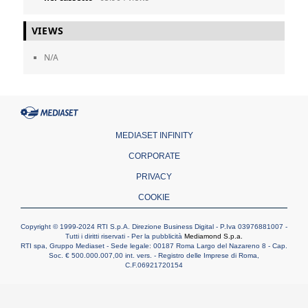
VIEWS
N/A
MEDIASET INFINITY
CORPORATE
PRIVACY
COOKIE
Copyright © 1999-2024 RTI S.p.A. Direzione Business Digital - P.Iva 03976881007 -
Tutti i diritti riservati - Per la pubblicità
Mediamond S.p.a.
RTI spa, Gruppo Mediaset - Sede legale: 00187 Roma Largo del Nazareno 8 - Cap.
Soc. € 500.000.007,00 int. vers. - Registro delle Imprese di Roma,
C.F.06921720154