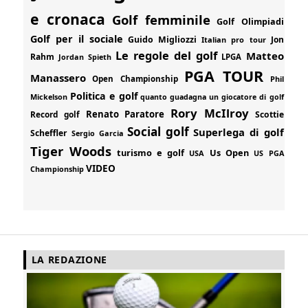
e cronaca
Golf femminile
Golf Olimpiadi
Golf per il sociale
Guido Migliozzi
Jon
Italian pro tour
Le regole del golf
Matteo
Rahm
Jordan Spieth
LPGA
PGA TOUR
Manassero
Open Championship
Phil
Politica e golf
Mickelson
quanto guadagna un giocatore di golf
Rory McIlroy
Renato Paratore
Record golf
Scottie
Social golf
Superlega di golf
Scheffler
Sergio Garcia
Tiger Woods
turismo e golf
Us Open
USA
US PGA
VIDEO
Championship
LA REDAZIONE