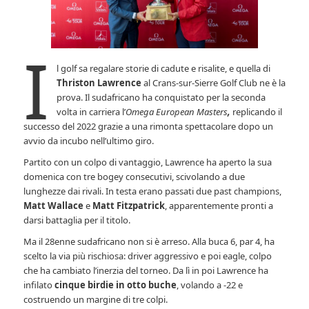
I
l golf sa regalare storie di cadute e risalite, e quella di
Thriston Lawrence
al Crans-sur-Sierre Golf Club ne è la
prova. Il sudafricano ha conquistato per la seconda
volta in carriera l’
Omega European Masters
,
replicando il
successo del 2022 grazie a una rimonta spettacolare dopo un
avvio da incubo nell’ultimo giro.
Partito con un colpo di vantaggio, Lawrence ha aperto la sua
domenica con tre bogey consecutivi, scivolando a due
lunghezze dai rivali. In testa erano passati due past champions,
Matt Wallace
e
Matt Fitzpatrick
, apparentemente pronti a
darsi battaglia per il titolo.
Ma il 28enne sudafricano non si è arreso. Alla buca 6, par 4, ha
scelto la via più rischiosa: driver aggressivo e poi eagle, colpo
che ha cambiato l’inerzia del torneo. Da lì in poi Lawrence ha
infilato
cinque birdie in otto buche
, volando a -22 e
costruendo un margine di tre colpi.