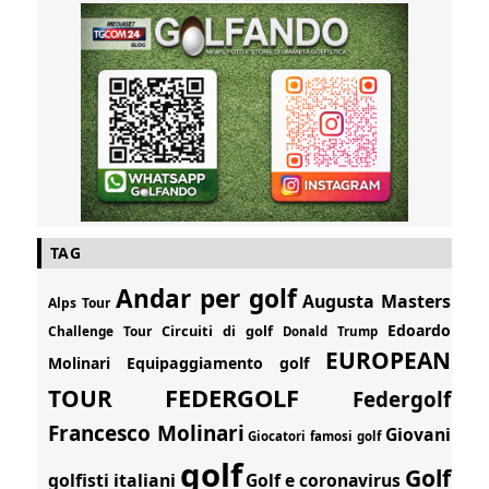
TAG
Andar per golf
Augusta Masters
Alps Tour
Edoardo
Circuiti di golf
Challenge Tour
Donald Trump
EUROPEAN
Molinari
Equipaggiamento golf
FEDERGOLF
TOUR
Federgolf
Francesco Molinari
Giovani
Giocatori famosi golf
golf
Golf
golfisti italiani
Golf e coronavirus