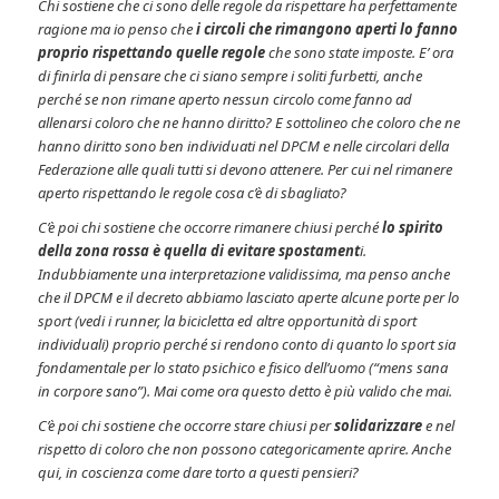
Chi sostiene che ci sono delle regole da rispettare ha perfettamente
ragione ma io penso che
i circoli che rimangono aperti lo fanno
proprio rispettando quelle regole
che sono state imposte. E’ ora
di finirla di pensare che ci siano sempre i soliti furbetti, anche
perché se non rimane aperto nessun circolo come fanno ad
allenarsi coloro che ne hanno diritto? E sottolineo che coloro che ne
hanno diritto sono ben individuati nel DPCM e nelle circolari della
Federazione alle quali tutti si devono attenere. Per cui nel rimanere
aperto rispettando le regole cosa c’è di sbagliato?
C’è poi chi sostiene che occorre rimanere chiusi perché
lo spirito
della zona rossa è quella di evitare spostament
i.
Indubbiamente una interpretazione validissima, ma penso anche
che il DPCM e il decreto abbiamo lasciato aperte alcune porte per lo
sport (vedi i runner, la bicicletta ed altre opportunità di sport
individuali) proprio perché si rendono conto di quanto lo sport sia
fondamentale per lo stato psichico e fisico dell’uomo (“mens sana
in corpore sano”). Mai come ora questo detto è più valido che mai.
C’è poi chi sostiene che occorre stare chiusi per
solidarizzare
e nel
rispetto di coloro che non possono categoricamente aprire. Anche
qui, in coscienza come dare torto a questi pensieri?