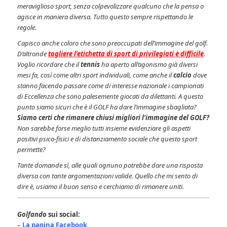
meraviglioso sport, senza colpevolizzare qualcuno che la pensa o
agisce in maniera diversa. Tutto questo sempre rispettando le
regole.
Capisco anche coloro che sono preoccupati dell’immagine del golf.
D’altronde
togliere l’etichetta di sport di
privilegiati
è difficile
.
Voglio ricordare che il
tennis
ha aperto all’agonismo già diversi
mesi fa, così come altri sport individuali, come anche il
calcio
dove
stanno facendo passare come di interesse nazionale i campionati
di Eccellenza che sono palesemente giocati da dilettanti. A questo
punto siamo sicuri che è il GOLF ha dare l’immagine sbagliata?
Siamo certi che rimanere chiusi migliori l’immagine del GOLF?
Non sarebbe forse meglio tutti insieme evidenziare gli aspetti
positivi psico-fisici e di distanziamento sociale che questo sport
permette?
Tante domande sì, alle quali ognuno potrebbe dare una risposta
diversa con tante argomentazioni valide. Quello che mi sento di
dire è, usiamo il buon senso e cerchiamo di rimanere uniti.
Golfando
sui social:
–
La pagina Facebook