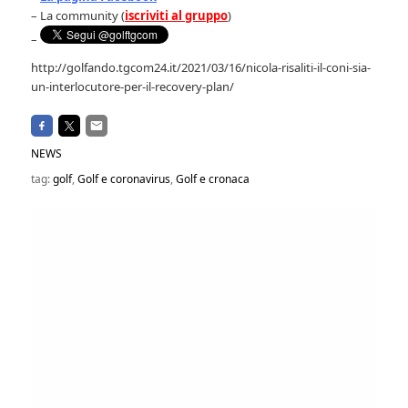
– La community (
iscriviti al gruppo
)
–
http://golfando.tgcom24.it/2021/03/16/nicola-risaliti-il-coni-sia-
un-interlocutore-per-il-recovery-plan/
NEWS
tag:
golf
,
Golf e coronavirus
,
Golf e cronaca