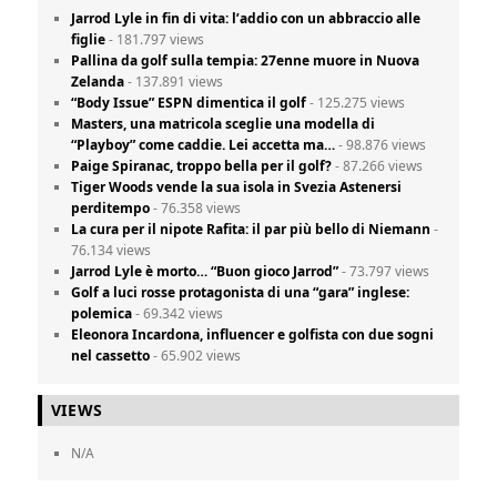
Jarrod Lyle in fin di vita: l’addio con un abbraccio alle
figlie
- 181.797 views
Pallina da golf sulla tempia: 27enne muore in Nuova
Zelanda
- 137.891 views
“Body Issue” ESPN dimentica il golf
- 125.275 views
Masters, una matricola sceglie una modella di
“Playboy” come caddie. Lei accetta ma…
- 98.876 views
Paige Spiranac, troppo bella per il golf?
- 87.266 views
Tiger Woods vende la sua isola in Svezia Astenersi
perditempo
- 76.358 views
La cura per il nipote Rafita: il par più bello di Niemann
-
76.134 views
Jarrod Lyle è morto… “Buon gioco Jarrod”
- 73.797 views
Golf a luci rosse protagonista di una “gara” inglese:
polemica
- 69.342 views
Eleonora Incardona, influencer e golfista con due sogni
nel cassetto
- 65.902 views
VIEWS
N/A