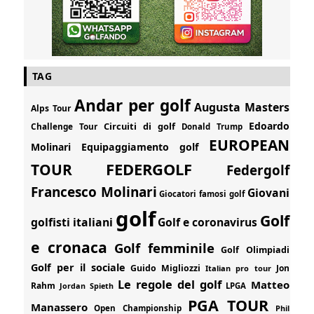
TAG
Andar per golf
Augusta Masters
Alps Tour
Edoardo
Circuiti di golf
Challenge Tour
Donald Trump
EUROPEAN
Molinari
Equipaggiamento golf
FEDERGOLF
TOUR
Federgolf
Francesco Molinari
Giovani
Giocatori famosi golf
golf
Golf
golfisti italiani
Golf e coronavirus
e cronaca
Golf femminile
Golf Olimpiadi
Golf per il sociale
Guido Migliozzi
Jon
Italian pro tour
Le regole del golf
Matteo
Rahm
Jordan Spieth
LPGA
PGA TOUR
Manassero
Open Championship
Phil