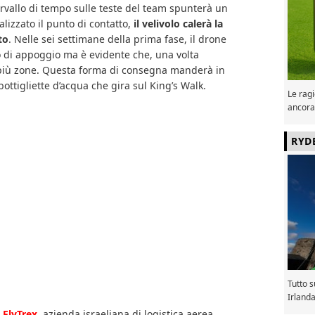
ervallo di tempo sulle teste del team spunterà un
lizzato il punto di contatto,
il velivolo calerà la
to
. Nelle sei settimane della prima fase, il drone
o di appoggio ma è evidente che, una volta
n più zone. Questa forma di consegna manderà in
bottigliette d’acqua che gira sul King’s Walk.
Le ragi
ancora
RYD
Tutto 
Irland
a
FlyTrex
, azienda israeliana di logistica aerea.