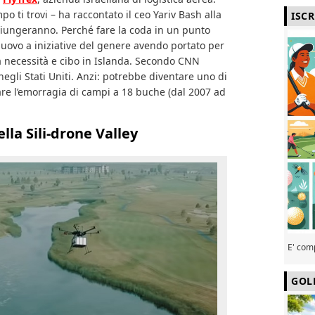
o ti trovi – ha raccontato il ceo Yariv Bash alla
ISC
giungeranno. Perché fare la coda in un punto
nuovo a iniziative del genere avendo portato per
a necessità e cibo in Islanda. Secondo CNN
 negli Stati Uniti. Anzi: potrebbe diventare uno di
re l’emorragia di campi a 18 buche (dal 2007 ad
ella Sili-drone Valley
E' com
GOL