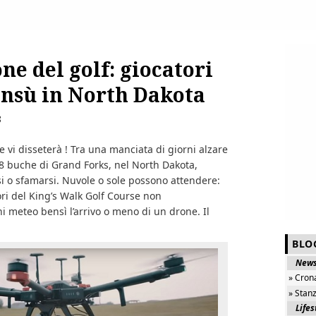
ne del golf: giocatori
’insù in North Dakota
8
e vi disseterà ! Tra una manciata di giorni alzare
 18 buche di Grand Forks, nel North Dakota,
rsi o sfamarsi. Nuvole o sole possono attendere:
ori del King’s Walk Golf Course non
i meteo bensì l’arrivo o meno di un drone. Il
BLO
New
» Cron
» Stan
Lifes