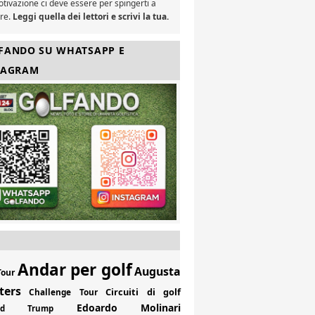
tivazione ci deve essere per spingerti a
are.
Leggi quella dei lettori e scrivi la tua.
FANDO SU WHATSAPP E
TAGRAM
Andar per golf
Augusta
Tour
ters
Circuiti di golf
Challenge Tour
Edoardo Molinari
ald Trump