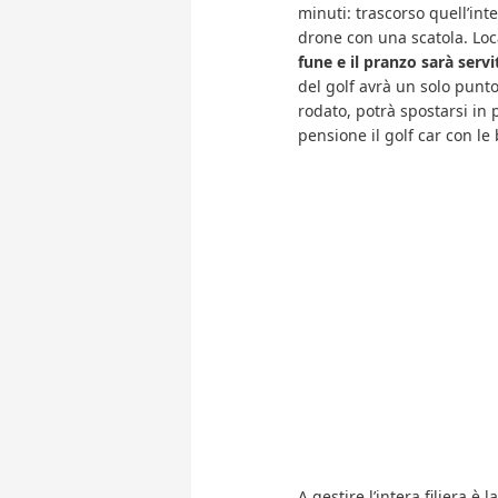
minuti: trascorso quell’int
drone con una scatola. Loca
fune e il pranzo sarà servi
del golf avrà un solo punt
rodato, potrà spostarsi i
pensione il golf car con le 
A gestire l’intera filiera è l