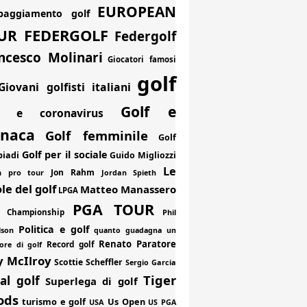
EUROPEAN
paggiamento golf
FEDERGOLF
UR
Federgolf
ncesco Molinari
Giocatori famosi
golf
Giovani golfisti italiani
Golf e
f e coronavirus
onaca
Golf femminile
Golf
Golf per il sociale
piadi
Guido Migliozzi
Le
Jon Rahm
an pro tour
Jordan Spieth
le del golf
Matteo Manassero
LPGA
PGA TOUR
 Championship
Phil
Politica e golf
lson
quanto guadagna un
Renato Paratore
Record golf
ore di golf
y McIlroy
Scottie Scheffler
Sergio Garcia
Tiger
al golf
Superlega di golf
ods
turismo e golf
Us Open
USA
US PGA