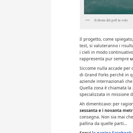
Il drone del golf in volo
Il progetto, come spiegato,
test, si valuteranno i risul
i cieli in modo continuativ
rappresenta pur sempre
u
Siccome nulla accade per ca
di Grand Forks perché in q
aziende internazionali che 
Quella zona è chiamata la
specializzata in missione d
Ah dimenticavo: per ragioni
sessanta e i novanta metri
consegna. Non sia mai che
pallina da quelle parti…
Segui
la pagina Facebook