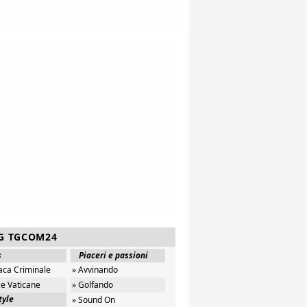
G TGCOM24
s
Piaceri e passioni
aca Criminale
» Avvinando
ze Vaticane
» Golfando
tyle
» Sound On