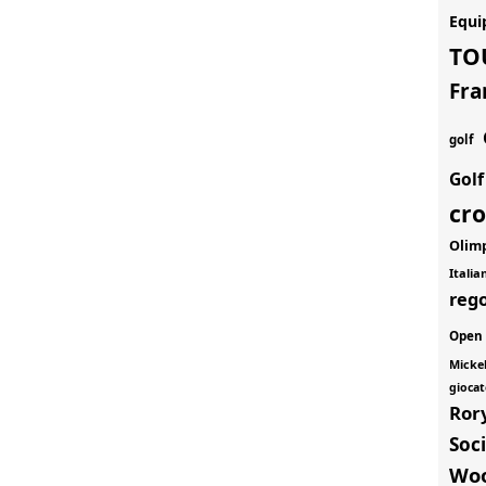
Equi
TO
Fra
golf
Gol
cr
Olim
Itali
rego
Open
Micke
giocat
Ror
Soci
Wo