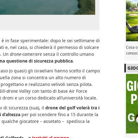
 è in fase sperimentale: dopo le sei settimane di
tati e, nel caso, si chiederà il permesso di solcare
Cosa or
conosce
o. Un
drone-cameriere
senza il controllo umano
na questione di sicurezza pubblica
.
GIO
so (o quasi) gli israeliani hanno scelto il campo
uella zona si concentra un alto numero di
progettano e realizzano velivoli senza pilota.
Sili-drone Valley
con tanto di base Air Force
i droni e un corso dedicato all’università locale.
 di sicurezza (sua), il
drone del golf volerà tra i
 d’altezza
per poi scendere fino a 15 durante la
 qualche giocatore – assetato – spedisca la
di
Golfando
… e
iscriviti al gruppo
.