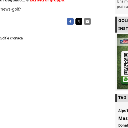
Una mo
pratic
/news-golf/
GOL
INS
Golf e cronaca
TAG
Alps 
Mas
Don