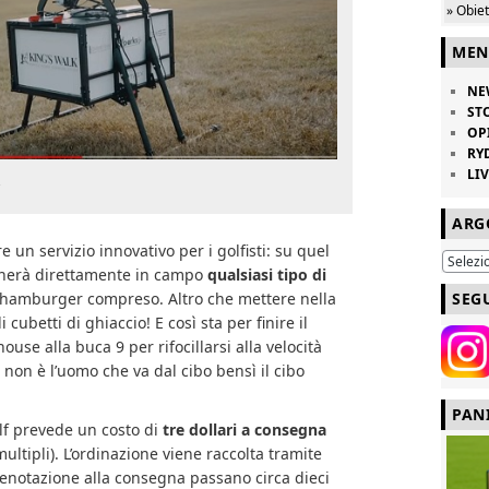
» Obie
MEN
NE
ST
OP
RY
LI
a
ARG
re un servizio innovativo per i golfisti: su quel
nerà direttamente in campo
qualsiasi tipo di
SEG
 hamburger compreso. Altro che mettere nella
 cubetti di ghiaccio! E così sta per finire il
use alla buca 9 per rifocillarsi alla velocità
 non è l’uomo che va dal cibo bensì il cibo
PAN
olf prevede un costo di
tre dollari a consegna
ultipli). L’ordinazione viene raccolta tramite
enotazione alla consegna passano circa dieci