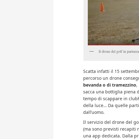
Il drone del golf in partenz
Scatta infatti il 15 settemb
percorso un drone conseg
bevanda o di tramezzino
,
sacca una bottiglia piena di
tempo di scappare in clubho
della luce… Da quelle parti
dall’uomo.
Il servizio del drone del g
(ma sono previsti recapiti m
una app dedicata. Dalla pr