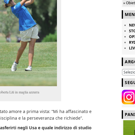
» Obie
MEN
NE
ST
OP
RY
LI
ARG
SEG
berta Liti in maglia azzurra
 stato amore a prima vista: “Mi ha affascinato e
PAN
disciplina e la perseveranza che richiede”.
asferirti negli Usa e quale indirizzo di studio