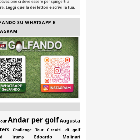
tivazione ci deve essere per spingerti a
are.
Leggi quella dei lettori e scrivi la tua.
FANDO SU WHATSAPP E
TAGRAM
Andar per golf
Augusta
Tour
ters
Circuiti di golf
Challenge Tour
Edoardo Molinari
ald Trump