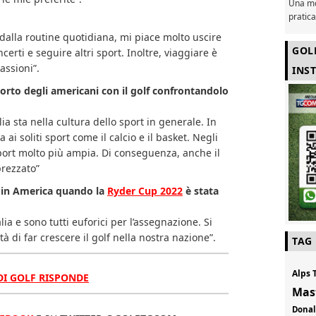
Una mo
pratic
dalla routine quotidiana, mi piace molto uscire
GOL
certi e seguire altri sport. Inoltre, viaggiare è
assioni”.
INS
orto degli americani con il golf confrontandolo
lia sta nella cultura dello sport in generale. In
a ai soliti sport come il calcio e il basket. Negli
sport molto più ampia. Di conseguenza, anche il
prezzato”
e in America quando la
Ryder Cup 2022
è stata
lia e sono tutti euforici per l’assegnazione. Si
ità di far crescere il golf nella nostra nazione”.
TAG
Alps 
 DI GOLF RISPONDE
Mas
Don