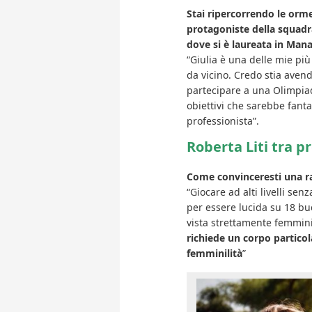
Stai ripercorrendo le orm
protagoniste della squadra
dove si è laureata in Ma
“Giulia è una delle mie più
da vicino. Credo stia aven
partecipare a una Olimpia
obiettivi che sarebbe fant
professionista”.
Roberta Liti tra pr
Come convinceresti una ra
“Giocare ad alti livelli se
per essere lucida su 18 bu
vista strettamente femminil
richiede un corpo particol
femminilità
”