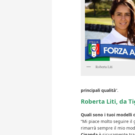
Roberta Liti
principali qualità
”.
Roberta Liti, da T
Quali sono i tuoi modelli d
“Mi piace molto seguire il 
rimarrà sempre il mio mod
Ciganda
è sicuramente tra 