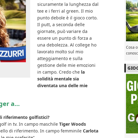
sicuramente la lunghezza dal
tee e i ferri al green. Il mio
punto debole è il gioco corto.
Il putt, a seconda delle
giornate, può variare da
essere un punto di forza a
una debolezza. Al college ho
Cosa or
lavorato molto sul mio
conosce
atteggiamento e sulla
gestione delle mie emozioni
GIO
in campo. Credo che
la
solidità mentale sia
diventata una delle mie
iger a…
i riferimento golfistici?
golf in tv. In campo maschile
Tiger Woods
ello di riferimento. In campo femminile
Carlota
le mie preferite”.