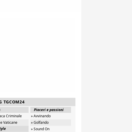
G TGCOM24
s
Piaceri e passioni
aca Criminale
» Avvinando
ze Vaticane
» Golfando
tyle
» Sound On