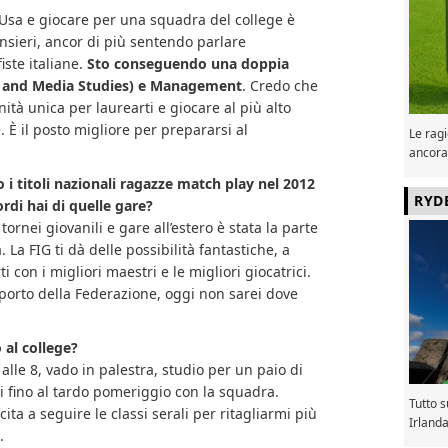
i Usa e giocare per una squadra del college è
nsieri, ancor di più sentendo parlare
iste italiane.
Sto conseguendo una doppia
ts and Media Studies) e Management
. Credo che
nità unica per laurearti e giocare al più alto
. È il posto migliore per prepararsi al
Le ragi
ancora
o i titoli nazionali ragazze match play nel 2012
RYD
rdi hai di quelle gare?
tornei giovanili e gare all’estero è stata la parte
. La FIG ti dà delle possibilità fantastiche, a
ti con i migliori maestri e le migliori giocatrici.
pporto della Federazione, oggi non sarei dove
 al college?
 alle 8, vado in palestra, studio per un paio di
i fino al tardo pomeriggio con la squadra.
Tutto 
ta a seguire le classi serali per ritagliarmi più
Irland
.