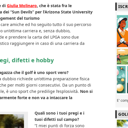
e di
Giulia Molinaro
, che è stata fra le
ISC
 dei “Sun Devils” per l’Arizona State University
nagement del turismo
 care amiche ed ho seguito tutto il suo percorso
do un’ottima carriera e, senza dubbio,
de e prendere la carta del LPGA sono due
astico raggiungere in caso di una carriera da
egi, difetti e hobby
gazza che il golf è uno sport vero?
nza dubbio richiede un’ottima preparazione fisica
che per molti giorni consecutivi. Da un punto di
e, è uno sport che predilige l’esplosività.
Non si
armente forte e non va a intaccare la
E' com
Quali sono i tuoi pregi e i
GOL
tuoi difetti sul campo?
“I miei punti di forza sono