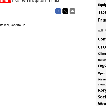
CEBOOK
E SU
TWITTER @GOLFTGCOM
Equi
TO
Fra
italiani
,
Roberta Liti
golf
Gol
cr
Olim
Itali
rego
Open
Micke
giocat
Ror
Soci
Wo