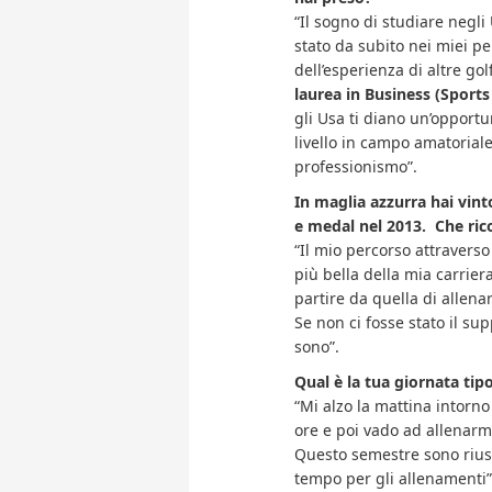
“Il sogno di studiare negl
stato da subito nei miei pe
dell’esperienza di altre golf
laurea in Business (Spor
gli Usa ti diano un’opportu
livello in campo amatoriale
professionismo”.
In maglia azzurra hai vint
e medal nel 2013. Che rico
“Il mio percorso attraverso 
più bella della mia carriera
partire da quella di allenar
Se non ci fosse stato il su
sono”.
Qual è la tua giornata tipo
“Mi alzo la mattina intorno
ore e poi vado ad allenarm
Questo semestre sono riusci
tempo per gli allenamenti”