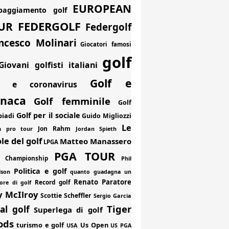
EUROPEAN
paggiamento golf
FEDERGOLF
UR
Federgolf
ncesco Molinari
Giocatori famosi
golf
Giovani golfisti italiani
Golf e
f e coronavirus
onaca
Golf femminile
Golf
Golf per il sociale
piadi
Guido Migliozzi
Le
Jon Rahm
an pro tour
Jordan Spieth
le del golf
Matteo Manassero
LPGA
PGA TOUR
 Championship
Phil
Politica e golf
lson
quanto guadagna un
Renato Paratore
Record golf
ore di golf
y McIlroy
Scottie Scheffler
Sergio Garcia
Tiger
al golf
Superlega di golf
ods
turismo e golf
Us Open
USA
US PGA