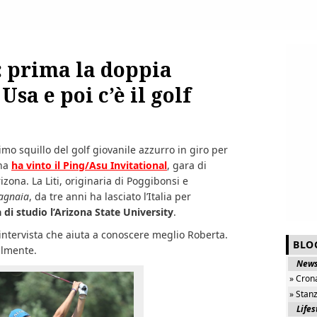
: prima la doppia
Usa e poi c’è il golf
ltimo squillo del golf giovanile azzurro in giro per
ana
ha vinto il Ping/Asu Invitational
, gara di
izona. La Liti, originaria di Poggibonsi e
agnaia
, da tre anni ha lasciato l’Italia per
di studio l’Arizona State University
.
’intervista che aiuta a conoscere meglio Roberta.
BLO
almente.
New
» Cron
» Stan
Lifes