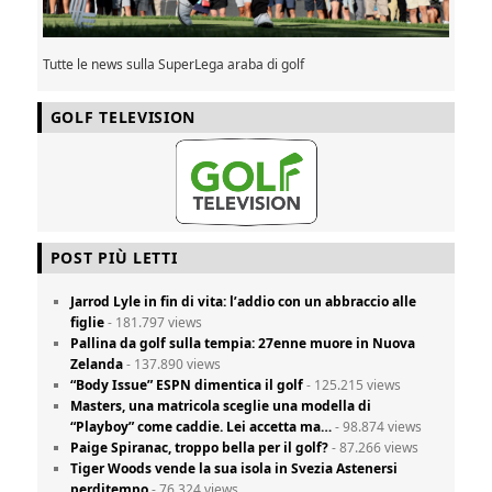
Tutte le news sulla SuperLega araba di golf
GOLF TELEVISION
POST PIÙ LETTI
Jarrod Lyle in fin di vita: l’addio con un abbraccio alle
figlie
- 181.797 views
Pallina da golf sulla tempia: 27enne muore in Nuova
Zelanda
- 137.890 views
“Body Issue” ESPN dimentica il golf
- 125.215 views
Masters, una matricola sceglie una modella di
“Playboy” come caddie. Lei accetta ma…
- 98.874 views
Paige Spiranac, troppo bella per il golf?
- 87.266 views
Tiger Woods vende la sua isola in Svezia Astenersi
perditempo
- 76.324 views