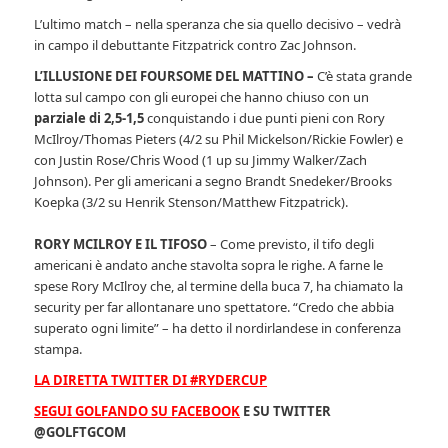
L’ultimo match – nella speranza che sia quello decisivo – vedrà
in campo il debuttante Fitzpatrick contro Zac Johnson.
L’ILLUSIONE DEI FOURSOME DEL MATTINO –
C’è stata grande
lotta sul campo con gli europei che hanno chiuso con un
parziale di 2,5-1,5
conquistando i due punti pieni con Rory
McIlroy/Thomas Pieters (4/2 su Phil Mickelson/Rickie Fowler) e
con Justin Rose/Chris Wood (1 up su Jimmy Walker/Zach
Johnson). Per gli americani a segno Brandt Snedeker/Brooks
Koepka (3/2 su Henrik Stenson/Matthew Fitzpatrick).
RORY MCILROY E IL TIFOSO
– Come previsto, il tifo degli
americani è andato anche stavolta sopra le righe. A farne le
spese Rory McIlroy che, al termine della buca 7, ha chiamato la
security per far allontanare uno spettatore. “Credo che abbia
superato ogni limite” – ha detto il nordirlandese in conferenza
stampa.
LA DIRETTA TWITTER DI #RYDERCUP
SEGUI GOLFANDO SU FACEBOOK
E SU TWITTER
@GOLFTGCOM