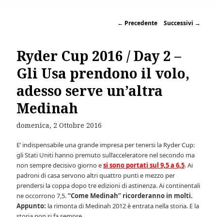
←
Precedente
Successivi
→
Ryder Cup 2016 / Day 2 –
Gli Usa prendono il volo,
adesso serve un’altra
Medinah
domenica, 2 Ottobre 2016
E’ indispensabile una grande impresa per tenersi la Ryder Cup:
gli Stati Uniti hanno premuto sull’acceleratore nel secondo ma
non sempre decisivo giorno e
si sono portati sul 9,5 a 6,5
. Ai
padroni di casa servono altri quattro punti e mezzo per
prendersi la coppa dopo tre edizioni di astinenza. Ai continentali
ne occorrono 7,5.
“Come Medinah” ricorderanno in molti.
Appunto:
la rimonta di Medinah 2012 è entrata nella storia. E la
storia non si fa sempre.