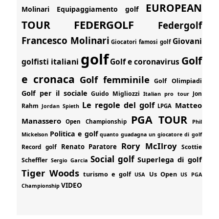
EUROPEAN
Molinari
Equipaggiamento golf
FEDERGOLF
TOUR
Federgolf
Francesco Molinari
Giovani
Giocatori famosi golf
golf
Golf
golfisti italiani
Golf e coronavirus
e cronaca
Golf femminile
Golf Olimpiadi
Golf per il sociale
Guido Migliozzi
Jon
Italian pro tour
Le regole del golf
Matteo
Rahm
Jordan Spieth
LPGA
PGA TOUR
Manassero
Open Championship
Phil
Politica e golf
Mickelson
quanto guadagna un giocatore di golf
Rory McIlroy
Renato Paratore
Record golf
Scottie
Social golf
Superlega di golf
Scheffler
Sergio Garcia
Tiger Woods
turismo e golf
Us Open
USA
US PGA
VIDEO
Championship