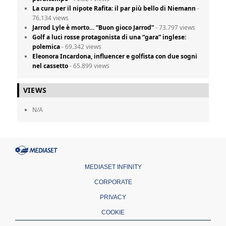
La cura per il nipote Rafita: il par più bello di Niemann
-
76.134 views
Jarrod Lyle è morto… “Buon gioco Jarrod”
- 73.797 views
Golf a luci rosse protagonista di una “gara” inglese:
polemica
- 69.342 views
Eleonora Incardona, influencer e golfista con due sogni
nel cassetto
- 65.899 views
VIEWS
N/A
MEDIASET INFINITY
CORPORATE
PRIVACY
COOKIE