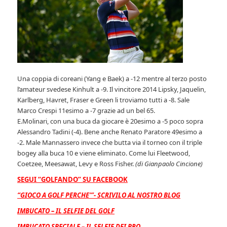
Una coppia di coreani (Yang e Baek) a -12 mentre al terzo posto
l’amateur svedese Kinhult a -9. Il vincitore 2014 Lipsky, Jaquelin,
Karlberg, Havret, Fraser e Green li troviamo tutti a -8. Sale
Marco Crespi 11esimo a -7 grazie ad un bel 65.
E.Molinari, con una buca da giocare è 20esimo a -5 poco sopra
Alessandro Tadini (-4). Bene anche Renato Paratore 49esimo a
-2. Male Mannassero invece che butta via il torneo con il triple
bogey alla buca 10 e viene eliminato.
Come lui Fleetwood,
Coetzee, Meesawat, Levy e Ross Fisher.
(di Gianpaolo Cincione)
SEGUI “GOLFANDO” SU FACEBOOK
“GIOCO A GOLF PERCHE'”- SCRIVILO AL NOSTRO BLOG
IMBUCATO – IL SELFIE DEL GOLF
IMBUCATO SPECIALE – IL SELFIE DEI PRO