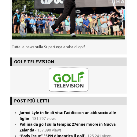
Tutte le news sulla SuperLega araba di golf
GOLF TELEVISION
POST PIÙ LETTI
Jarrod Lyle in fin di vita: l’addio con un abbraccio alle
figlie
- 181.797 views
Pallina da golf sulla tempia: 27enne muore in Nuova
Zelanda
- 137.890 views
“Body Issue” ESPN dimentica il golf
- 125.241 views