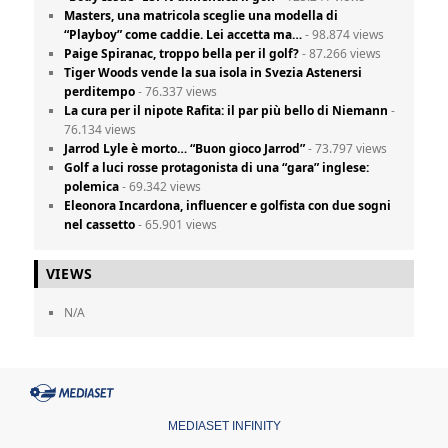
Masters, una matricola sceglie una modella di
“Playboy” come caddie. Lei accetta ma…
- 98.874 views
Paige Spiranac, troppo bella per il golf?
- 87.266 views
Tiger Woods vende la sua isola in Svezia Astenersi
perditempo
- 76.337 views
La cura per il nipote Rafita: il par più bello di Niemann
-
76.134 views
Jarrod Lyle è morto… “Buon gioco Jarrod”
- 73.797 views
Golf a luci rosse protagonista di una “gara” inglese:
polemica
- 69.342 views
Eleonora Incardona, influencer e golfista con due sogni
nel cassetto
- 65.901 views
VIEWS
N/A
MEDIASET INFINITY