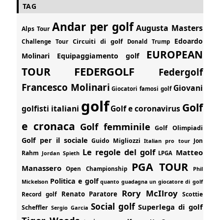
TAG
Andar per golf
Augusta Masters
Alps Tour
Edoardo
Circuiti di golf
Challenge Tour
Donald Trump
EUROPEAN
Molinari
Equipaggiamento golf
FEDERGOLF
TOUR
Federgolf
Francesco Molinari
Giovani
Giocatori famosi golf
golf
Golf
golfisti italiani
Golf e coronavirus
e cronaca
Golf femminile
Golf Olimpiadi
Golf per il sociale
Guido Migliozzi
Jon
Italian pro tour
Le regole del golf
Matteo
Rahm
Jordan Spieth
LPGA
PGA TOUR
Manassero
Open Championship
Phil
Politica e golf
Mickelson
quanto guadagna un giocatore di golf
Rory McIlroy
Renato Paratore
Record golf
Scottie
Social golf
Superlega di golf
Scheffler
Sergio Garcia