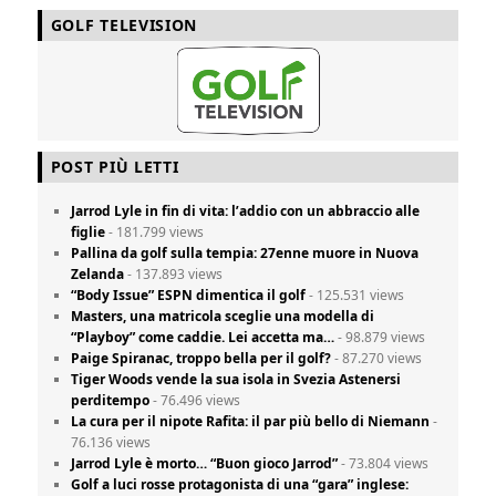
GOLF TELEVISION
POST PIÙ LETTI
Jarrod Lyle in fin di vita: l’addio con un abbraccio alle
figlie
- 181.799 views
Pallina da golf sulla tempia: 27enne muore in Nuova
Zelanda
- 137.893 views
“Body Issue” ESPN dimentica il golf
- 125.531 views
Masters, una matricola sceglie una modella di
“Playboy” come caddie. Lei accetta ma…
- 98.879 views
Paige Spiranac, troppo bella per il golf?
- 87.270 views
Tiger Woods vende la sua isola in Svezia Astenersi
perditempo
- 76.496 views
La cura per il nipote Rafita: il par più bello di Niemann
-
76.136 views
Jarrod Lyle è morto… “Buon gioco Jarrod”
- 73.804 views
Golf a luci rosse protagonista di una “gara” inglese: