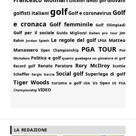
Giovani
Giocatori famosi golf
golf
Golf
golfisti italiani
Golf e coronavirus
e cronaca
Golf femminile
Golf Olimpiadi
Golf per il sociale
Guido Migliozzi
Jon
Italian pro tour
Le regole del golf
Matteo
Rahm
Jordan Spieth
LPGA
PGA TOUR
Manassero
Open Championship
Phil
Politica e golf
Mickelson
quanto guadagna un giocatore di golf
Rory McIlroy
Renato Paratore
Record golf
Scottie
Social golf
Superlega di golf
Scheffler
Sergio Garcia
Tiger Woods
turismo e golf
Us Open
USA
US PGA
VIDEO
Championship
LA REDAZIONE