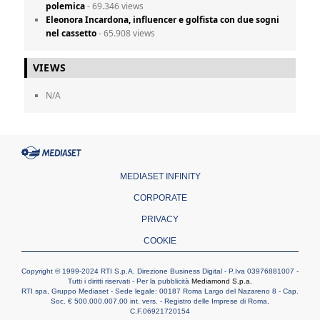
polemica
- 69.346 views
Eleonora Incardona, influencer e golfista con due sogni
nel cassetto
- 65.908 views
VIEWS
N/A
MEDIASET INFINITY
CORPORATE
PRIVACY
COOKIE
Copyright © 1999-2024 RTI S.p.A. Direzione Business Digital - P.Iva 03976881007 -
Tutti i diritti riservati - Per la pubblicità
Mediamond S.p.a.
RTI spa, Gruppo Mediaset - Sede legale: 00187 Roma Largo del Nazareno 8 - Cap.
Soc. € 500.000.007,00 int. vers. - Registro delle Imprese di Roma,
C.F.06921720154