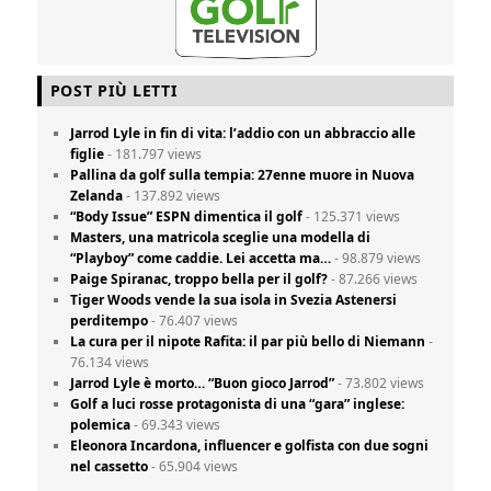
POST PIÙ LETTI
Jarrod Lyle in fin di vita: l’addio con un abbraccio alle
figlie
- 181.797 views
Pallina da golf sulla tempia: 27enne muore in Nuova
Zelanda
- 137.892 views
“Body Issue” ESPN dimentica il golf
- 125.371 views
Masters, una matricola sceglie una modella di
“Playboy” come caddie. Lei accetta ma…
- 98.879 views
Paige Spiranac, troppo bella per il golf?
- 87.266 views
Tiger Woods vende la sua isola in Svezia Astenersi
perditempo
- 76.407 views
La cura per il nipote Rafita: il par più bello di Niemann
-
76.134 views
Jarrod Lyle è morto… “Buon gioco Jarrod”
- 73.802 views
Golf a luci rosse protagonista di una “gara” inglese:
polemica
- 69.343 views
Eleonora Incardona, influencer e golfista con due sogni
nel cassetto
- 65.904 views