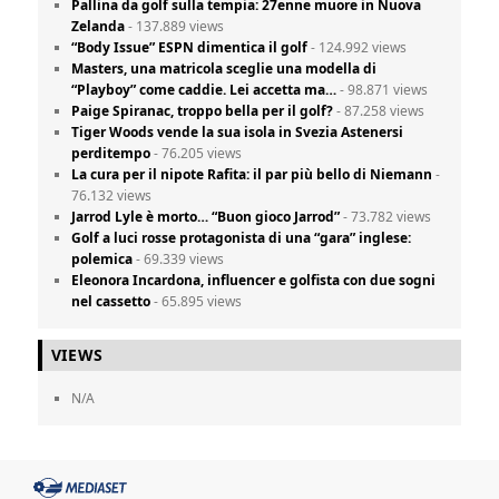
Pallina da golf sulla tempia: 27enne muore in Nuova
Zelanda
- 137.889 views
“Body Issue” ESPN dimentica il golf
- 124.992 views
Masters, una matricola sceglie una modella di
“Playboy” come caddie. Lei accetta ma…
- 98.871 views
Paige Spiranac, troppo bella per il golf?
- 87.258 views
Tiger Woods vende la sua isola in Svezia Astenersi
perditempo
- 76.205 views
La cura per il nipote Rafita: il par più bello di Niemann
-
76.132 views
Jarrod Lyle è morto… “Buon gioco Jarrod”
- 73.782 views
Golf a luci rosse protagonista di una “gara” inglese:
polemica
- 69.339 views
Eleonora Incardona, influencer e golfista con due sogni
nel cassetto
- 65.895 views
VIEWS
N/A