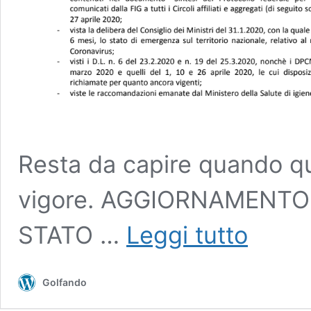
Resta da capire quando qu
vigore. AGGIORNAMENT
Golf
STATO …
Leggi tutto
e
coronavirus,
ecco
Golfando
il
protocollo