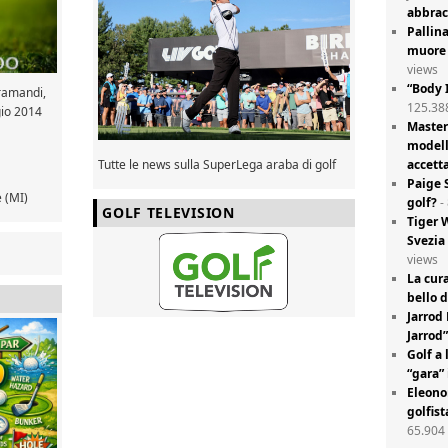
abbracc
Pallin
muore 
views
“Body 
gramandi,
125.38
gio 2014
Master
modell
Tutte le news sulla SuperLega araba di golf
accett
Paige S
 (MI)
golf?
-
GOLF TELEVISION
Tiger 
Svezia
views
La cura
bello 
Jarrod
Jarrod”
Golf a 
“gara”
Eleono
golfist
65.904