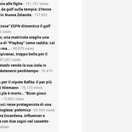
io alle figlie
- 181.797 views
a da golf sulla tempia: 27enne
in Nuova Zelanda
- 137.892
Issue” ESPN dimentica il golf
-
8 views
s, una matricola sceglie una
a di “Playboy” come caddie. Lei
a ma…
- 98.879 views
piranac, troppo bella per il
 87.267 views
Woods vende la sua isola in
 Astenersi perditempo
- 76.419
 per il nipote Rafita: il par più
di Niemann
- 76.135 views
 Lyle è morto… “Buon gioco
- 73.802 views
luci rosse protagonista di una
 inglese: polemica
- 69.343 views
ra Incardona, influencer e
a con due sogni nel cassetto
-
 views