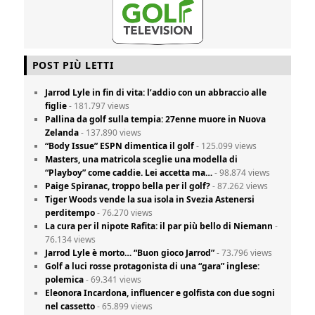
POST PIÙ LETTI
Jarrod Lyle in fin di vita: l’addio con un abbraccio alle
figlie
- 181.797 views
Pallina da golf sulla tempia: 27enne muore in Nuova
Zelanda
- 137.890 views
“Body Issue” ESPN dimentica il golf
- 125.099 views
Masters, una matricola sceglie una modella di
“Playboy” come caddie. Lei accetta ma…
- 98.874 views
Paige Spiranac, troppo bella per il golf?
- 87.262 views
Tiger Woods vende la sua isola in Svezia Astenersi
perditempo
- 76.270 views
La cura per il nipote Rafita: il par più bello di Niemann
-
76.134 views
Jarrod Lyle è morto… “Buon gioco Jarrod”
- 73.796 views
Golf a luci rosse protagonista di una “gara” inglese:
polemica
- 69.341 views
Eleonora Incardona, influencer e golfista con due sogni
nel cassetto
- 65.899 views